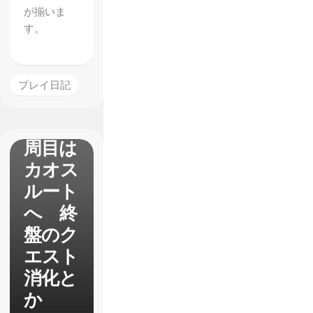
が揃いま
【真・
す。
女神転
生4】
プレイ
プレイ日記
日記
18 3
周目は
カオス
ルート
へ 終
盤のク
エスト
消化と
か