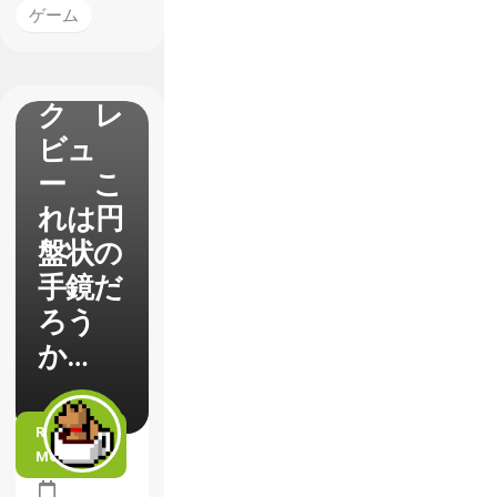
Ⅳサウ
ゲーム
ンドト
ラッ
ク レ
ビュ
ー こ
れは円
盤状の
手鏡だ
ろう
か…
READ
MORE