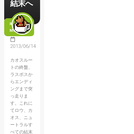
結末へ
READ
MORE
2013/06/14
カオスルー
トの終盤、
ラスボスか
らエンディ
ングまで突
っ走りま
す。これに
てロウ、カ
オス、ニュ
ートラルす
べての結末