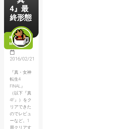
4』最
終形態
READ
MORE
2016/02/21
『真・女神
転生4
FINAL』
（以下『真
4F』）をク
リアできた
のでレビュ
ーなど。1
周クリアす