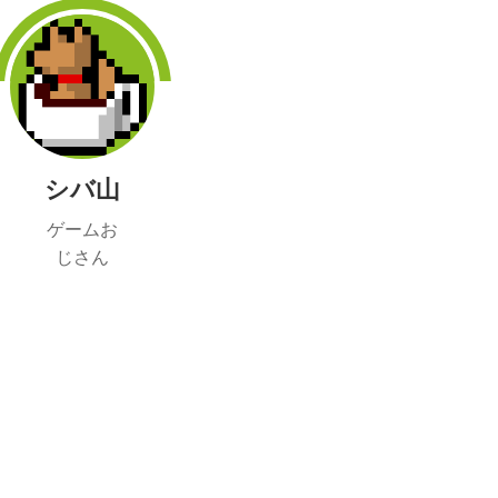
シバ山
ゲームお
じさん