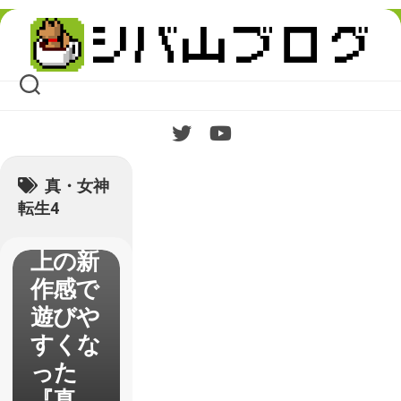
Skip
to
content
【真・
女神転
生4
FINAL
】レビ
真・女神
ュー
転生4
予想以
上の新
作感で
遊びや
すくな
った
『真