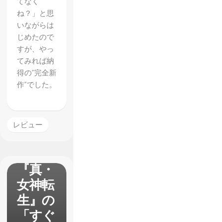
てなく
ね？」と思
いながらは
じめたので
すが、やっ
てみれば納
得の”完全新
作”でした。
ゲーム
にまつ
レビュー
わる怖
い話
『真・
女神転
生』の
「すぐ