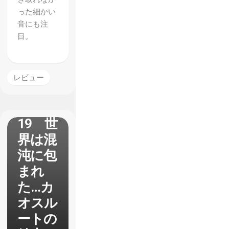
った細かい
音にも注
目。
【真・
女神転
生4】
レビュー
プレイ
日記
19 世
界は混
沌に包
まれ
た…カ
オスル
ートの