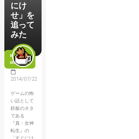
にけ
せ」を
追って
みた
READ
MORE
2014/07/22
ゲームの怖
い話として
鉄板のネタ
である
『真・女神
転生』の
「すぐにけ