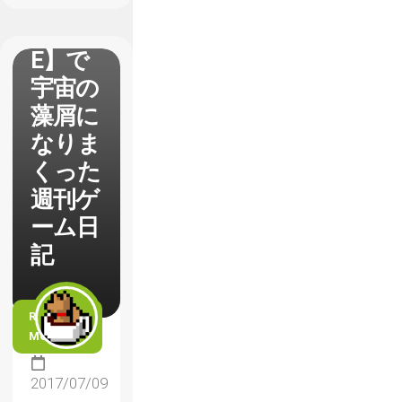
【EVE
RSPAC
E】で
宇宙の
藻屑に
なりま
くった
週刊ゲ
ーム日
記
READ
MORE
2017/07/09