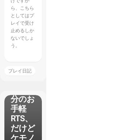
けですか
ら、こちら
としてはプ
【Toot
レイで受け
h and
止めるしか
ないでしょ
Tail】
う。
レビュ
ー パ
ッド操
プレイ日記
作で1
試合10
分のお
手軽
RTS、
だけど
ケモノ