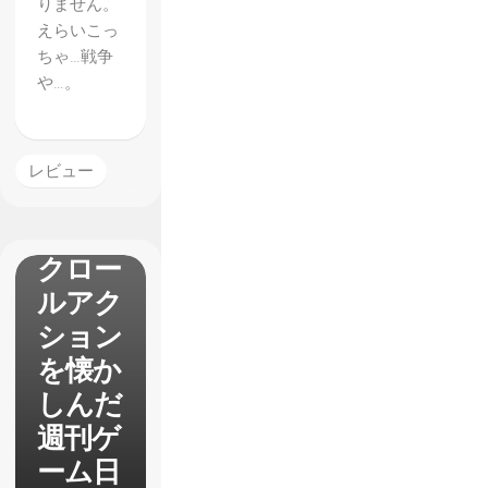
りません。
えらいこっ
ちゃ…戦争
【Figh
や…。
t’N
Rage
】で往
レビュー
年のベ
ルトス
クロー
ルアク
ション
を懐か
しんだ
週刊ゲ
ーム日