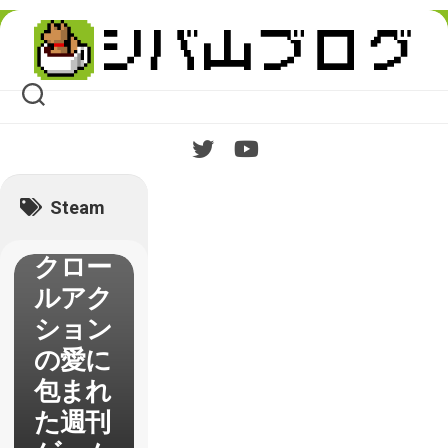
Skip
to
content
【Figh
t’N
Rage
】でベ
Steam
ルトス
クロー
ルアク
ション
の愛に
包まれ
た週刊