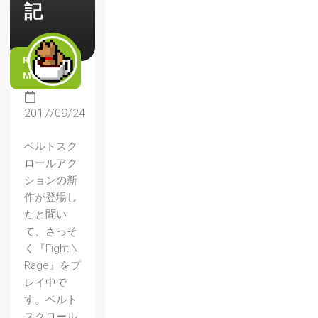
記
READ
MORE
2017/09/24
ベルトスク
ロールアク
ションの新
作が登場し
たと聞い
て、さっそ
く『Fight’N
Rage』をプ
レイ中で
す。ベルト
スクロール