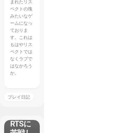
まれたリス
ペクトの塊
みたいなゲ
ームになっ
ておりま
す。これは
もはやリス
ペクトでは
なくラブで
はなかろう
か。
【Toot
h and
Tail】
プレイ日記
で慣れ
ない
RTSに