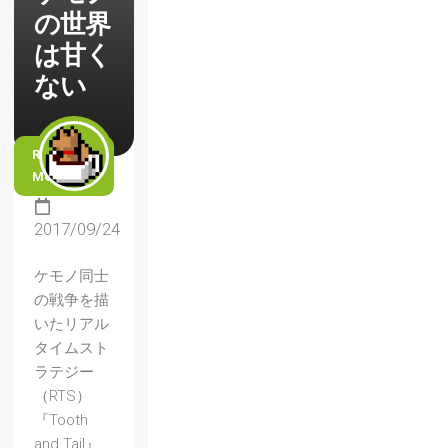
の世界
は甘く
ない
READ
MORE
2017/09/24
ケモノ同士
の戦争を描
いたリアル
タイムスト
ラテジー
（RTS）
『Tooth
and Tail』