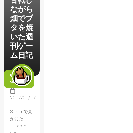
苦戦し
ながら
畑でブ
タを焼
いた週
刊ゲー
ム日記
READ
MORE
2017/09/17
Steamで見
かけた
『Tooth