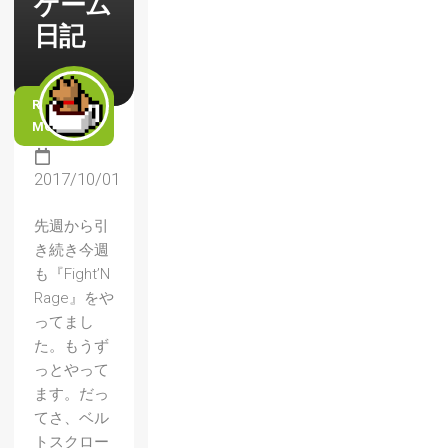
ゲーム
日記
READ
MORE
2017/10/01
先週から引
き続き今週
も『Fight’N
Rage』をや
ってまし
た。もうず
っとやって
ます。だっ
てさ、ベル
トスクロー