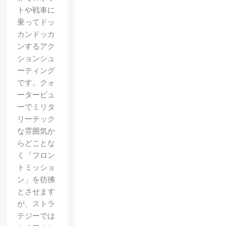
トや戦車に
乗ってドッ
カンドッカ
ンするアク
ションシュ
ーティング
です。クォ
ータービュ
ーでミリタ
リーチック
な雰囲気か
らどことな
く「フロン
トミッショ
ン」を彷彿
【Shov
とさせます
が、ストラ
el
テジーでは
Knight