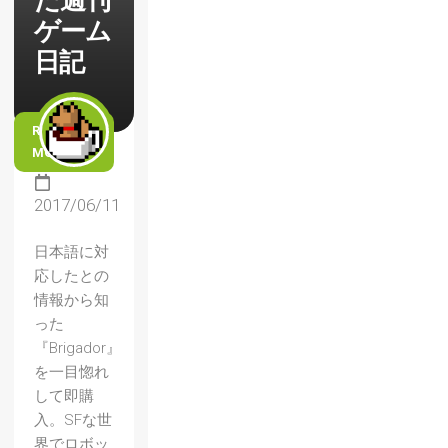
た週刊
ゲーム
日記
READ
MORE
2017/06/11
日本語に対
応したとの
情報から知
った
『Brigador』
を一目惚れ
して即購
入。SFな世
界でロボッ