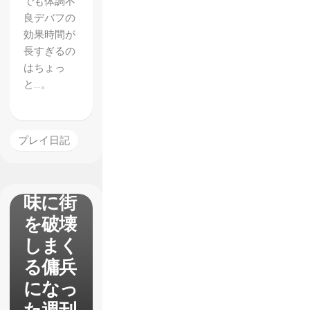
でも体調不
良デバフの
効果時間が
長すぎるの
はちょっ
と…。
【Brig
プレイ日記
ador】
で無意
味に街
を破壊
しまく
る傭兵
になっ