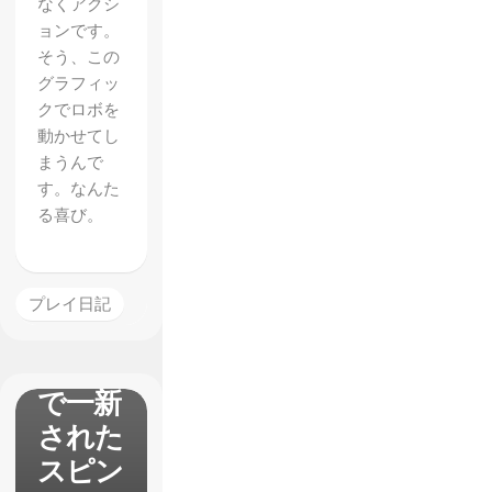
なくアクシ
】
ョンです。
『Spec
そう、この
グラフィッ
ter of
クでロボを
Torme
動かせてし
nt』レ
まうんで
す。なんた
ビュ
る喜び。
ー 大
鎌で斬
り抜け
プレイ日記
るアク
ション
で一新
された
スピン