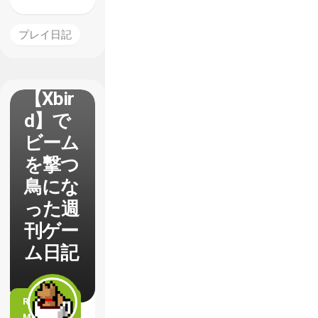
プレイ日記
【Xbir
d】で
ビーム
を撃つ
鳥にな
った週
刊ゲー
ム日記
READ
MORE