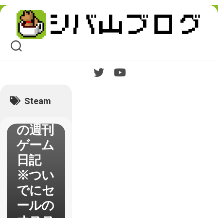
Skip
to
枕元か
content
ら
Steam
サマー
セール
を眺め
Steam
るだけ
の週刊
ゲーム
日記
※つい
でにセ
ールの