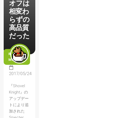
オフは
相変わ
らずの
高品質
だった
READ
MORE
2017/05/24
『Shovel
Knight』の
アップデー
トにより追
加された
Specter