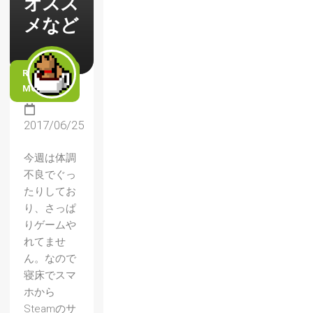
オスス
メなど
READ
MORE
2017/06/25
今週は体調
不良でぐっ
たりしてお
り、さっぱ
りゲームや
れてませ
ん。なので
寝床でスマ
ホから
Steamのサ