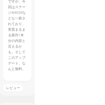
ですが、今
回はステー
ジやBGMな
ども一新さ
れており、
実質まるま
る新作1本
分の内容と
言えるか
も。そして
【Shov
このアップ
デート、な
el
んと無料。
Knight
】で新
作感あ
レビュー
ふれる
Specte