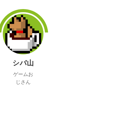
シバ山
ゲームお
じさん