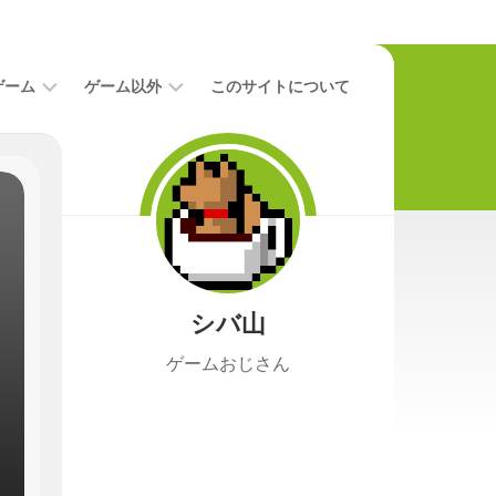
ゲーム
ゲーム以外
このサイトについて
レ
二
ビ
次
ュ
元
ー
本
攻
映
略
画
シバ山
ニ
ュ
ゲームおじさん
ー
ス
プ
レ
イ
日