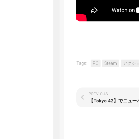
Tags:
PC
Steam
アクシ
PREVIOUS