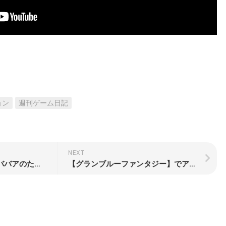
ョン
週刊ゲーム日記
NEXT
【Tokyo 42】でニューババアのために暗殺者となって死にまくった週刊ゲーム日記
【グランブルーファンタジー】でアイドルとぴにゃぴにゃした週刊ゲーム日記