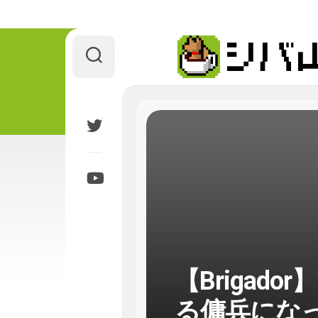
Skip
to
content
【Brigad
る傭兵にな