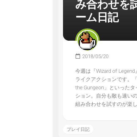
み合わせを
ーム日記
2018/05/20
今週は『Wizard of 
ライクアクションです。「The Bi
the Gungeon」と
ション。自分も敵も速い
組み合わせを試すのが楽
プレイ日記