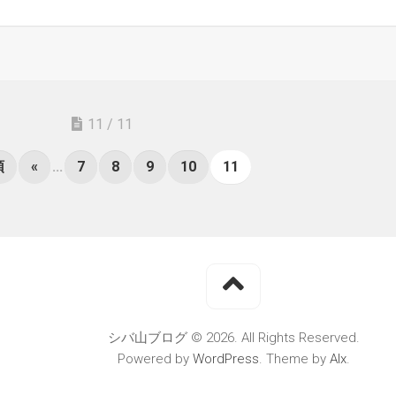
11 / 11
頭
«
...
7
8
9
10
11
シバ山ブログ © 2026. All Rights Reserved.
Powered by
WordPress
. Theme by
Alx
.