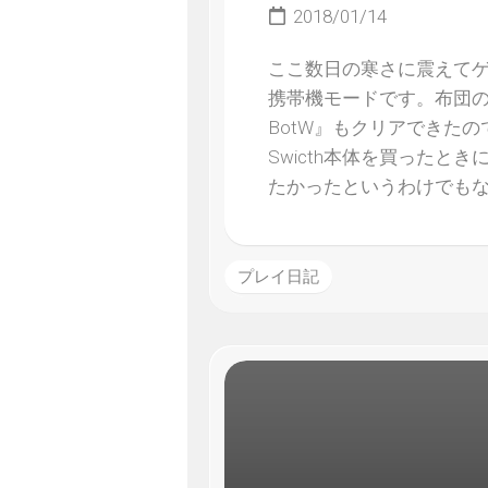
2018/01/14
ここ数日の寒さに震えてゲ
携帯機モードです。布団
BotW』もクリアできた
Swicth本体を買った
たかったというわけでも
プレイ日記