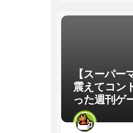
【スーパー
震えてコン
った週刊ゲ