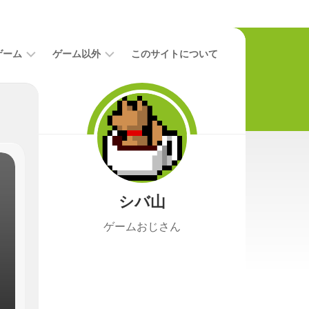
ゲーム
ゲーム以外
このサイトについて
レ
二
ビ
次
ュ
元
ー
本
攻
映
略
画
シバ山
ニ
ュ
ゲームおじさん
ー
ス
プ
レ
イ
日