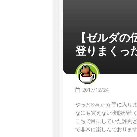
【ゼルダの伝
登りまくっ
2017/12/24
やっとSwitchが手に
なにも買えない状態が続
こちで目にしていた評判
で非常に楽しんでおりま