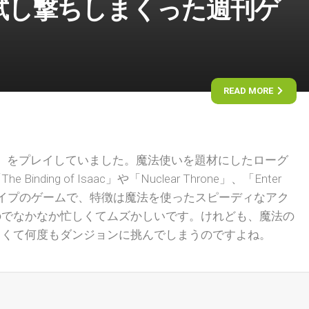
試し撃ちしまくった週刊ゲ
READ MORE
Legend』をプレイしていました。魔法使いを題材にしたローグ
nding of Isaac」や「Nuclear Throne」、「Enter
いったタイプのゲームで、特徴は魔法を使ったスピーディなアク
のでなかなか忙しくてムズかしいです。けれども、魔法の
しくて何度もダンジョンに挑んでしまうのですよね。