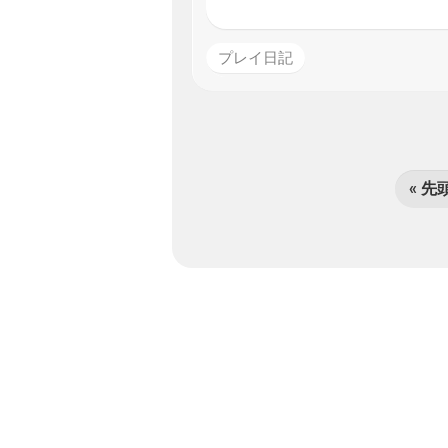
プレイ日記
« 先