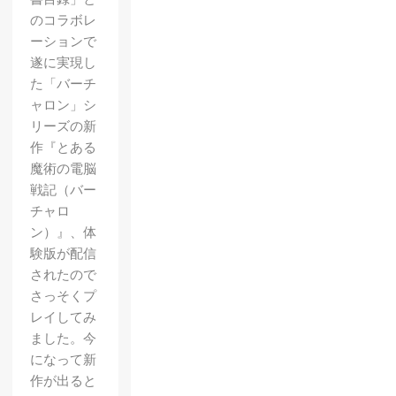
のコラボレ
ーションで
遂に実現し
た「バーチ
ャロン」シ
リーズの新
作『とある
魔術の電脳
戦記（バー
チャロ
ン）』、体
験版が配信
されたので
さっそくプ
レイしてみ
ました。今
になって新
作が出ると