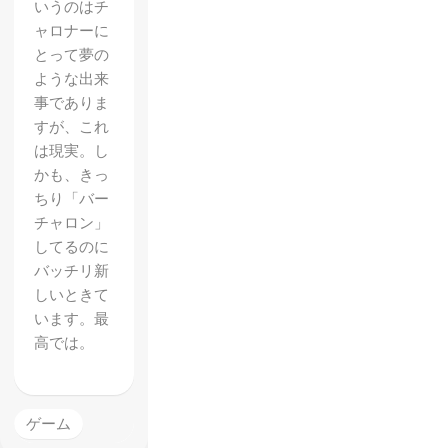
いうのはチ
ャロナーに
とって夢の
ような出来
事でありま
すが、これ
は現実。し
かも、きっ
ちり「バー
チャロン」
してるのに
バッチリ新
しいときて
います。最
『とあ
高では。
る魔術
の電脳
戦機
ゲーム