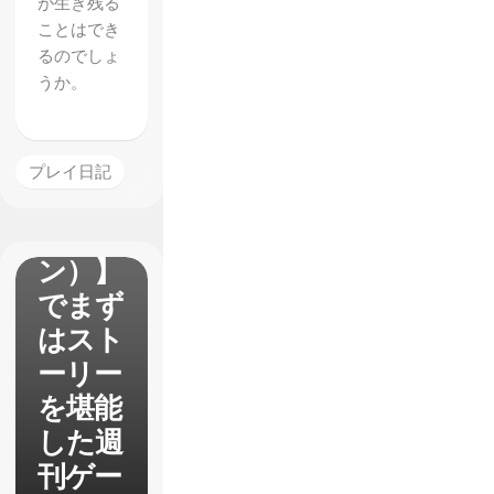
が生き残る
ことはでき
るのでしょ
【とあ
うか。
る魔術
の電脳
戦機
プレイ日記
（バー
チャロ
ン）】
でまず
はスト
ーリー
を堪能
した週
刊ゲー