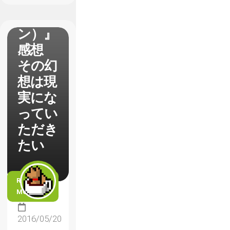
（バー
チャロ
ン）』
感想
その幻
想は現
実にな
ってい
ただき
たい
READ
MORE
2016/05/20