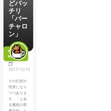
どバッ
チリ
「バー
チャロ
ン」
READ
MORE
2017/12/15
その幻想が
現実になり
つつありま
す。「とあ
る魔術の禁
書目録」と