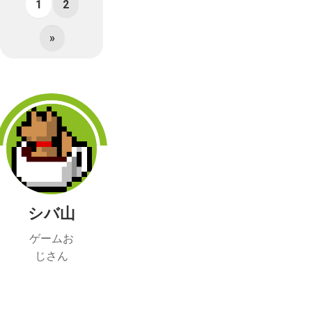
1
2
»
シバ山
ゲームお
じさん