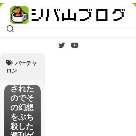
る魔術
Skip
の電脳
to
content
戦機
（バー
チャロ
ン）】
でその
バーチャ
幻想を
ロン
ぶち殺
された
のでそ
の幻想
をぶち
殺した
週刊ゲ