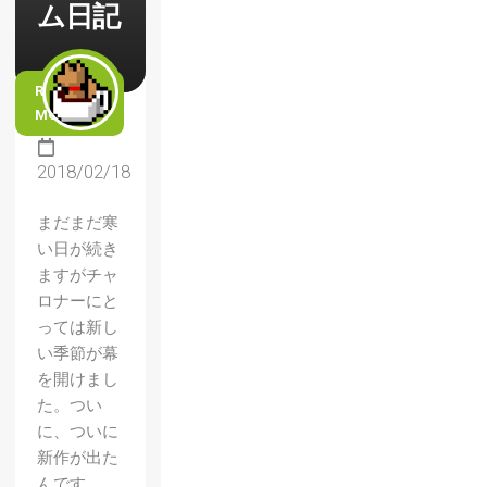
ム日記
READ
MORE
2018/02/18
まだまだ寒
い日が続き
ますがチャ
ロナーにと
っては新し
い季節が幕
を開けまし
た。つい
に、ついに
新作が出た
んです