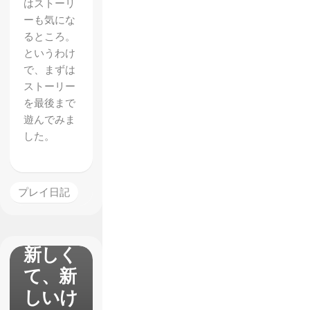
はストーリ
チャロ
ーも気にな
ン）】
るところ。
というわけ
体験版
で、まずは
インプ
ストーリー
レッシ
を最後まで
遊んでみま
ョン
した。
「バー
チャロ
ン」だ
プレイ日記
けどま
ったく
新しく
て、新
しいけ