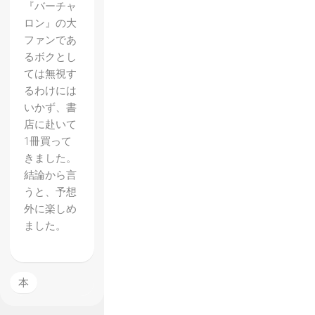
『バーチャ
ロン』の大
ファンであ
るボクとし
ては無視す
るわけには
いかず、書
店に赴いて
1冊買って
きました。
結論から言
うと、予想
外に楽しめ
【電脳
ました。
戦機バ
ーチャ
ロン】
本
パッド