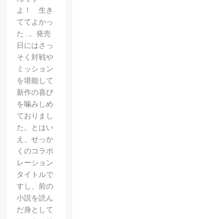
よ！ 生き
ててよかっ
た…。発売
日にはさっ
そく対戦や
ミッション
を堪能して
新作の喜び
を噛みしめ
ておりまし
た。とはい
え、せっか
くのコラボ
【とあ
レーション
る魔術
タイトルで
の電脳
すし、前の
小説を読ん
戦機
だ身として
（バー