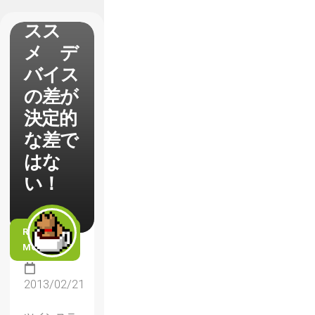
操作の
スス
メ デ
バイス
の差が
決定的
な差で
はな
い！
READ
MORE
2013/02/21