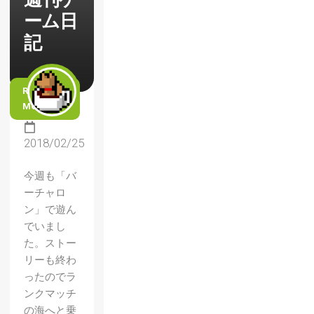
ーム日
記
READ
MORE
2018/02/25
今週も「バ
ーチャロ
ン」で遊ん
でいまし
た。ストー
リーも終わ
ったのでラ
ンクマッチ
の海へと乗