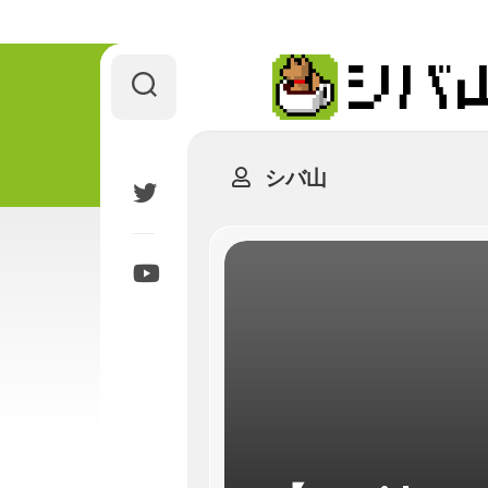
Skip
to
content
シバ山