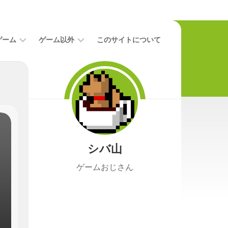
ゲーム
ゲーム以外
このサイトについて
レ
二
ビ
次
ュ
元
ー
本
攻
映
略
画
シバ山
ニ
ュ
ゲームおじさん
ー
ス
プ
レ
イ
日