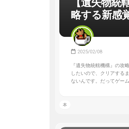
【遺失物統
略する新感
2025/02/08
『遺失物統轄機構』の攻
したいので、クリアする
ないんです。だってゲー
本