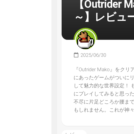
【Outride
～】レビュ
2025/06/30
『Outrider Mako
にあったゲームがついにリ
して魅力的な世界設定！ 
にプレイしてみると思っ
不尽に片足どころか腰ま
もしれません。これが神