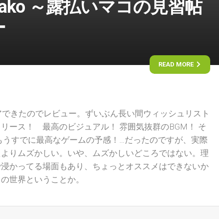
r Mako ～露払いマコの見習帖
ー
READ MORE
』をクリアできたのでレビュー。ずいぶん長い間ウィッシュリスト
リース！ 最高のビジュアル！ 雰囲気抜群のBGM！ そ
もうすでに最高なゲームの予感！…だったのですが、実際
たよりムズかしい。いや、ムズかしいどころではない。理
で浸かってる場面もあり、ちょっとオススメはできないか
々の世界ということか。