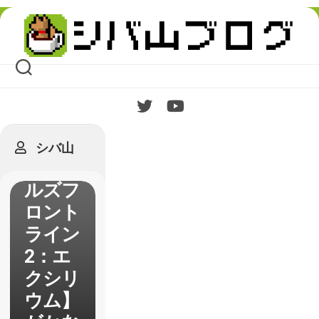
Skip
to
content
シバ山
【ドー
ルズフ
ロント
ライン
2：エ
クシリ
ウム】