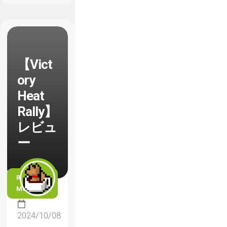
【Vict
ory
Heat
Rally】
レビュ
ー
READ
MORE
2024/10/08