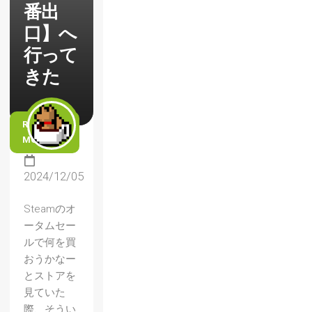
番出
口】へ
行って
きた
READ
MORE
2024/12/05
Steamのオ
ータムセー
ルで何を買
おうかなー
とストアを
見ていた
際、そうい