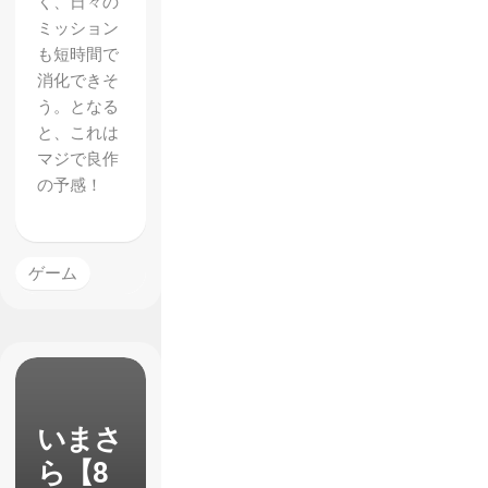
く、日々の
ミッション
も短時間で
消化できそ
う。となる
と、これは
マジで良作
の予感！
ゲーム
いまさ
ら【8