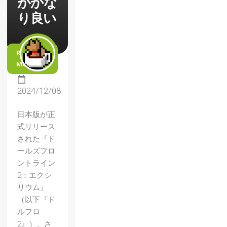
がかな
り良い
READ
MORE
2024/12/08
日本版が正
式リリース
された『ド
ールズフロ
ントライン
2：エクシ
リウム』
（以下『ド
ルフロ
2』）、さ