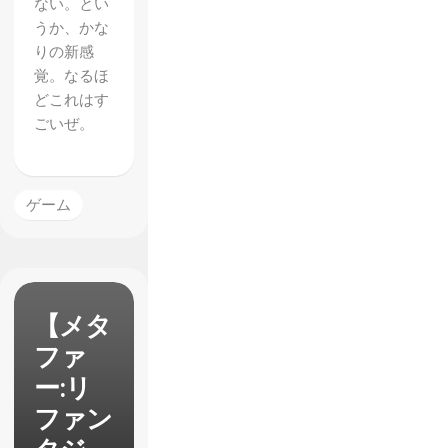
ない。とい
うか、かな
りの新感
覚。なるほ
どこれはす
ごいぜ。
ゲーム
【メタ
ファ
ー:リ
ファン