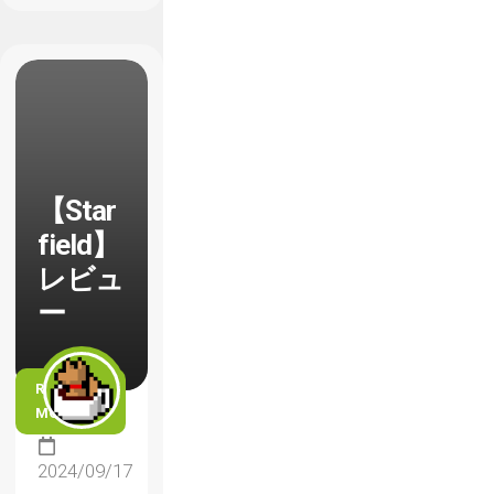
【Star
field】
レビュ
ー
READ
MORE
2024/09/17