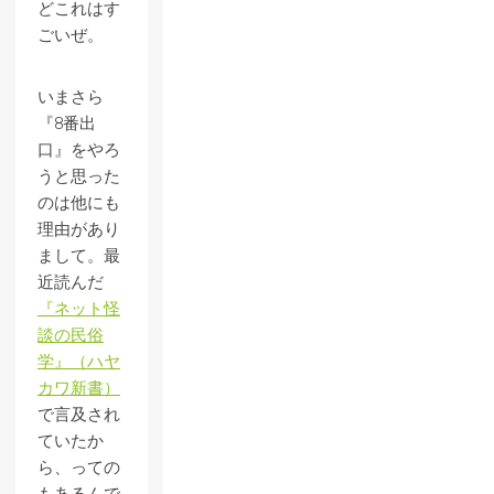
どこれはす
ごいぜ。
いまさら
『8番出
口』をやろ
うと思った
のは他にも
理由があり
まして。最
近読んだ
『ネット怪
談の民俗
学』（ハヤ
カワ新書）
で言及され
ていたか
ら、っての