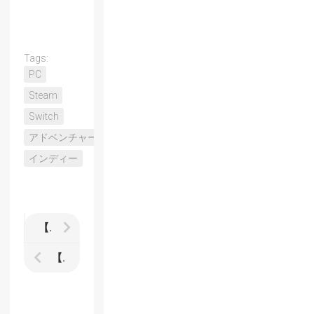
Tags:
PC
Steam
Switch
アドベンチャー
インディー
【ドールズフロントライン2：エクシリウム】がかなり良い
【メタファー:リファンタジオ】レビュー