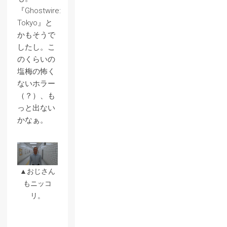
『Ghostwire:
Tokyo』と
かもそうで
したし。こ
のくらいの
塩梅の怖く
ないホラー
（？）、も
っと出ない
かなぁ。
▲おじさん
もニッコ
リ。