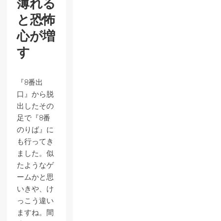
薄れる
と恐怖
心が増
す
『8番出
口』から脱
出したその
足で『8番
のりば』に
も行ってき
ました。似
たようなゲ
ームかと思
いきや、け
っこう違い
ますね。間