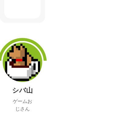
シバ山
ゲームお
じさん