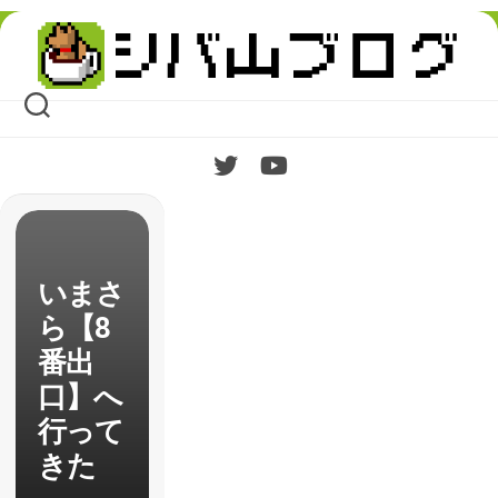
Skip
to
content
いまさ
ら【8
番出
口】へ
行って
きた