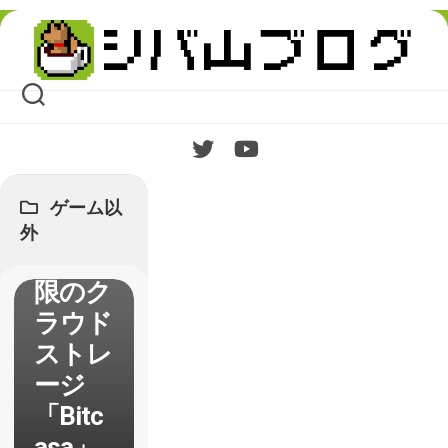
Skip
to
content
10GB
まで無
ゲーム以
料の容
外
量無制
限のク
ラウド
ストレ
ージ
「Bitc
asa」