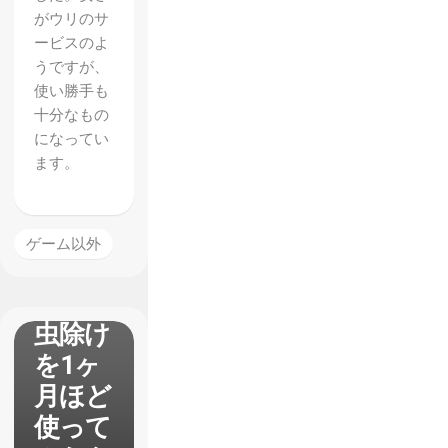
がウリのサ
ービスのよ
うですが、
使い勝手も
十分なもの
になってい
ます。
網戸に
ゲーム以外
スプレ
ーする
虫除け
を1ヶ
月ほど
使って