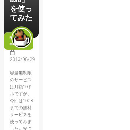
を使っ
てみた
READ
MORE
2013/08/29
容量無制限
のサービス
は月額10ド
ルですが、
今回は10GB
までの無料
サービスを
使ってみま
した。安さ