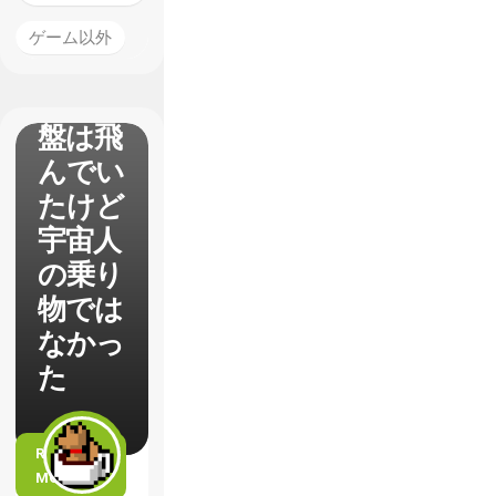
ロズウ
ェル事
ゲーム以外
件の真
相 円
盤は飛
んでい
たけど
宇宙人
の乗り
物では
なかっ
た
READ
MORE