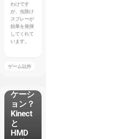
わけです
が、虫除け
スプレーが
効果を発揮
してくれて
います。
未来の
ゲーム以外
遠隔コ
ミュニ
ケーシ
ョン？
Kinect
と
HMD