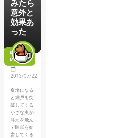
みたら
意外と
効果あ
った
READ
MORE
2013/07/22
夏場になる
と網戸を突
破してくる
小さな虫が
耳元を飛ん
で睡眠を妨
害してくる