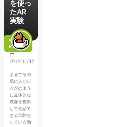
を使っ
たAR
実験
READ
MORE
2012/11/12
まるでその
場に人がい
るかのよう
に立体的な
映像を投影
して会話で
きる実験を
している動