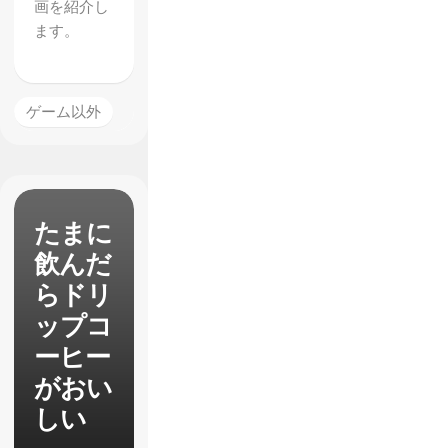
画を紹介し
ます。
ゲーム以外
たまに
飲んだ
らドリ
ップコ
ーヒー
がおい
しい