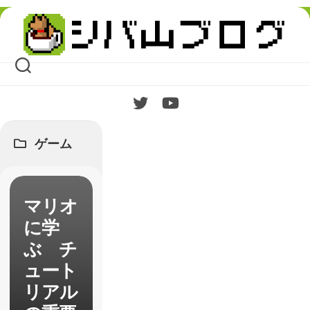
Skip
to
content
ゲーム
マリオ
に学
ぶ チ
ュート
リアル