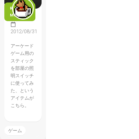
READ
MORE
2012/08/31
アーケード
ゲーム用の
スティック
を部屋の照
明スイッチ
に使ってみ
ドラク
た、という
アイテムが
エ4の
こちら。
AIをど
うして
バカだ
ゲーム