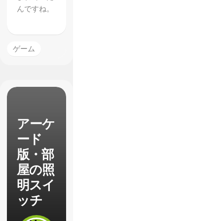
んですね。
ゲーム
アーケ
ード
版・部
屋の照
明スイ
ッチ