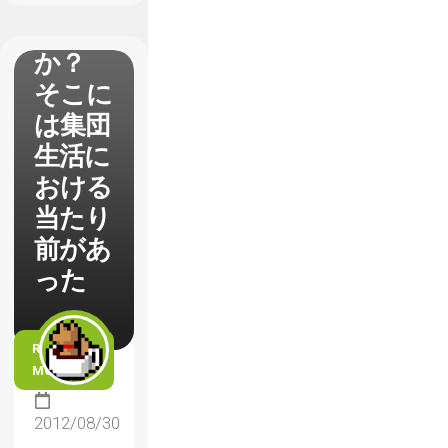
と感じ
るの
か？
そこに
は集団
生活に
おける
当たり
前があ
った
READ
MORE
2012/08/30