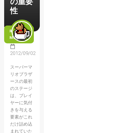
の重要
性
READ
MORE
2012/09/02
スーパーマ
リオブラザ
ースの最初
のステージ
は、プレイ
ヤーに気付
きを与える
要素がこれ
だけ詰め込
まれていた