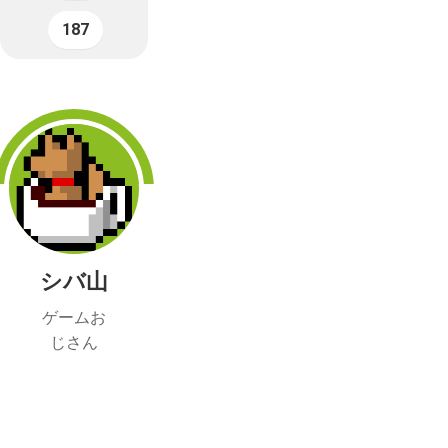
187
シバ山
ゲームお
じさん