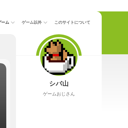
ゲーム
ゲーム以外
このサイトについて
レ
二
ビ
次
ュ
元
ー
本
攻
映
略
画
シバ山
ニ
ュ
ゲームおじさん
ー
ス
プ
レ
イ
日