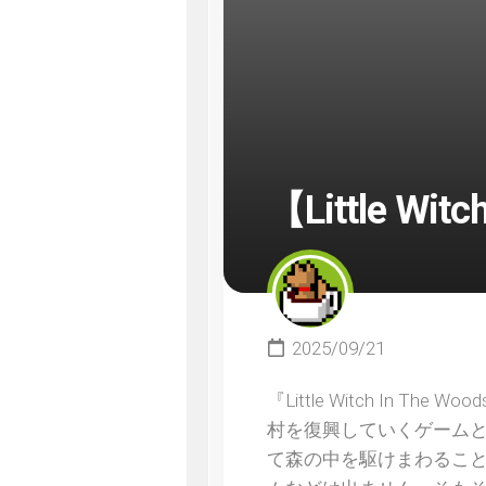
【Little Wi
2025/09/21
『Little Witch In
村を復興していくゲーム
て森の中を駆けまわるこ