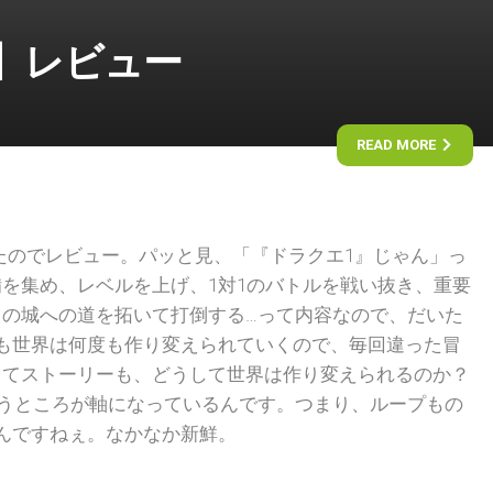
red】レビュー
READ MORE
クリアしたのでレビュー。パッと見、「『ドラクエ1』じゃん」っ
を集め、レベルを上げ、1対1のバトルを戦い抜き、重要
スの城への道を拓いて打倒する…って内容なので、だいた
も世界は何度も作り変えられていくので、毎回違った冒
してストーリーも、どうして世界は作り変えられるのか？
いうところが軸になっているんです。つまり、ループもの
んですねぇ。なかなか新鮮。