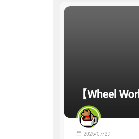
【Wheel W
2025/07/29