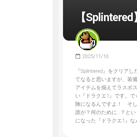
【Splinte
2025/11/10
『Splintered』を
てなると思いますが、装備
アイテムを揃えてラスボ
い『ドラクエ1』です。で
険になるんですよ！ そ
誰が？何のために…？と
になった『ドラクエ1』な