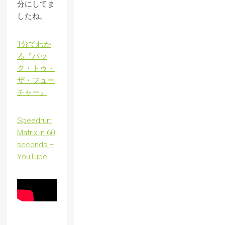
分にしてま
したね。
1分でわか
る『バッ
ク・トゥ・
ザ・フュー
チャー』
Speedrun:
Matrix in 60
seconds –
YouTube