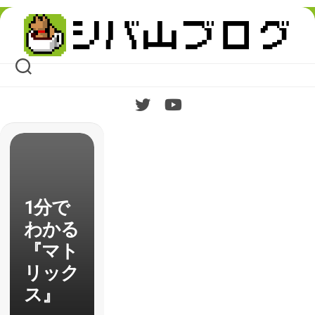
Skip
to
content
1分で
わかる
『マト
リック
ス』