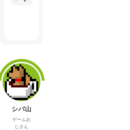
シバ山
ゲームお
じさん