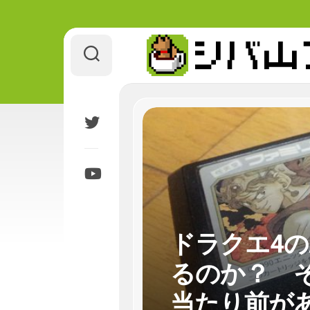
Skip
to
content
ドラクエ4の
るのか？ 
当たり前が