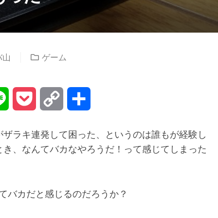
バ山
ゲーム
na
Line
Pocket
Copy
共
Link
有
がザラキ連発して困った、というのは誰もが経験し
とき、なんてバカなやろうだ！って感じてしまった
してバカだと感じるのだろうか？