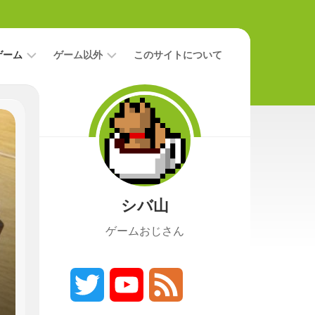
ゲーム
ゲーム以外
このサイトについて
レ
二
ビ
次
ュ
元
ー
本
攻
映
略
画
シバ山
ニ
ュ
ゲームおじさん
ー
ス
プ
レ
Twitter
YouTube
Feed
イ
日