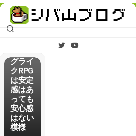
ョン】
Skip
プレイ
to
content
日記
4人パ
ーティ
のロー
グライ
クRPG
は安定
感はあ
っても
安心感
はない
模様