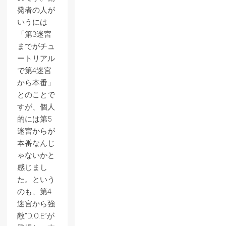
発者の人が
いうには
「第3迷宮
までがチュ
ートリアル
で第4迷宮
から本番」
とのことで
すが、個人
的には第5
迷宮からが
本番なんじ
ゃないかと
感じまし
た。という
のも、第4
迷宮から強
敵”D.O.E”が