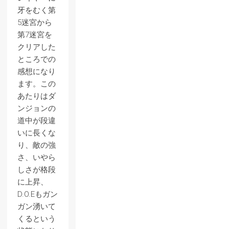
牙をむく第
5迷宮から
第7迷宮を
クリアした
ところでの
感想になり
ます。この
あたりはダ
ンジョンの
道中が段違
いに長くな
り、敵の強
さ、いやら
しさが格段
に上昇、
D.O.Eもガン
ガン湧いて
くるという