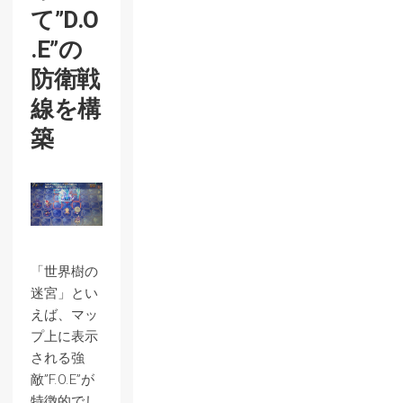
て”D.O
.E”の
防衛戦
線を構
築
「世界樹の
迷宮」とい
えば、マッ
プ上に表示
される強
敵”F.O.E”が
特徴的でし