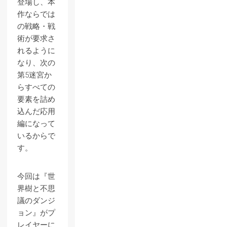
登場し、本
作ならでは
の戦略・戦
術が要求さ
れるように
なり、次の
第5迷宮か
らすべての
要素を詰め
込んだ応用
編になって
いるからで
す。
今回は『世
界樹と不思
議のダンジ
ョン』がプ
レイヤーに