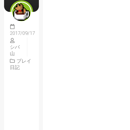
2017/09/17
シバ
山
プレイ
日記