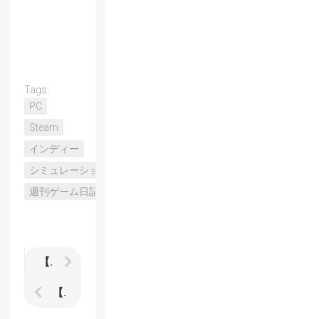
Tags:
PC
Steam
インディー
シミュレーション
週刊ゲーム日記
【Fight’N Rage】で往年のベルトスクロールアクションを懐かしんだ週刊ゲーム日記
【BBCF】猫も歩けばコンボで躓く週刊ゲーム日記