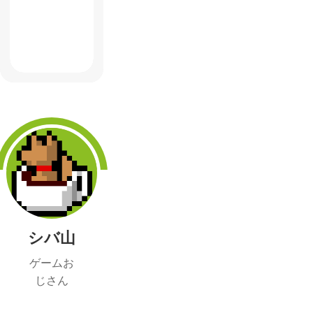
シバ山
ゲームお
じさん