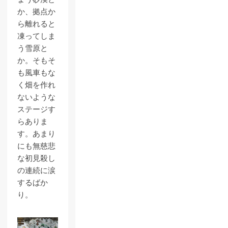
か、拠点か
ら離れると
凍ってしま
う雪原と
か。そもそ
も風車もな
く畑を作れ
ないような
ステージす
らありま
す。あまり
にも無慈悲
な初見殺し
の連続に涙
するばか
り。