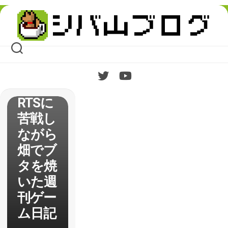
Skip
【Toot
to
content
h and
Tail】
で慣れ
ない
RTSに
苦戦し
ながら
畑でブ
タを焼
いた週
刊ゲー
ム日記