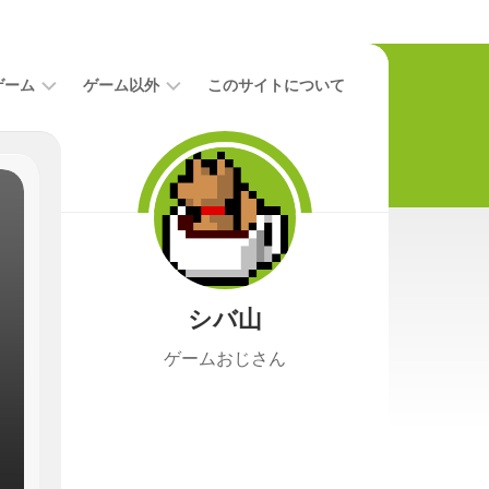
ゲーム
ゲーム以外
このサイトについて
レ
二
ビ
次
ュ
元
ー
本
攻
映
略
画
シバ山
ニ
ュ
ゲームおじさん
ー
ス
プ
レ
イ
日