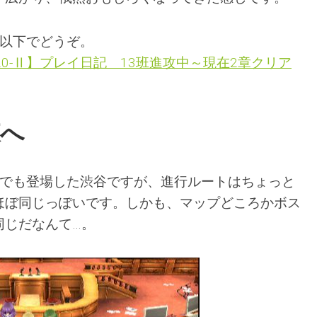
は以下でどうぞ。
20-Ⅱ】プレイ日記 13班進攻中～現在2章クリア
森へ
作でも登場した渋谷ですが、進行ルートはちょっと
ほぼ同じっぽいです。しかも、マップどころかボス
同じだなんて…。