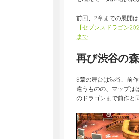
前回、2章までの展開
【セブンスドラゴン20
まで
再び渋谷の
3章の舞台は渋谷。前
違うものの、マップは
のドラゴンまで前作と