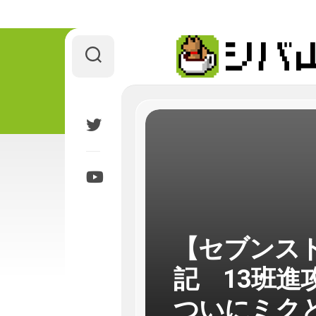
Skip
to
content
【セブンスド
記 13班
ついにミク