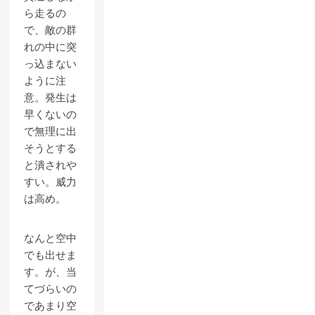
ら走るの
で、敵の群
れの中に突
っ込まない
ように注
意。発生は
早くないの
で無理に出
そうとする
と潰されや
すい。威力
は高め。
なんと空中
でも出せま
す。が、当
てづらいの
であまり空