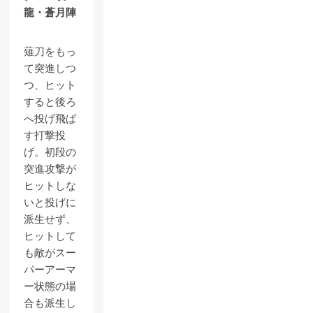
龍・蒼月陣
薙刀をもっ
て突進しつ
つ、ヒット
すると後ろ
へ投げ飛ば
す打撃投
げ。初段の
突進攻撃が
ヒットしな
いと投げに
派生せず、
ヒットして
も敵がスー
パーアーマ
ー状態の場
合も派生し