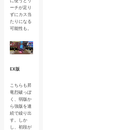
に使うとリ
ーチが足り
ずにカス当
たりになる
可能性も。
EX版
こちらも昇
竜烈破っぽ
く、弱版か
ら強版を連
続で繰り出
す。しか
し、初段が