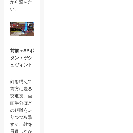
から撃ちた
い。
前前＋SPボ
タン：ゲシ
ュヴィント
剣を構えて
前方に走る
突進技。画
面半分ほど
の距離を走
りつつ攻撃
する。敵を
貫通しなが