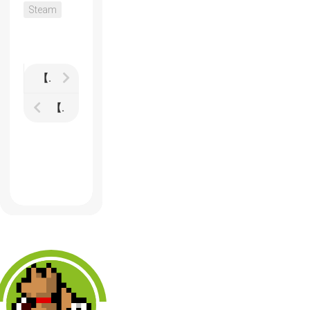
Steam
【Mighty No.9】出資額400万ドルを突破 すべてのストレッチゴールを達成して期間終了
【P4U2】第2回ロケテストの既存キャラクター変更点まとめ