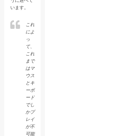
うに述べて
います。
これ
によ
っ
て、
これ
まで
はマ
ウス
とキ
ーボ
ード
でし
かプ
レイ
が不
可能