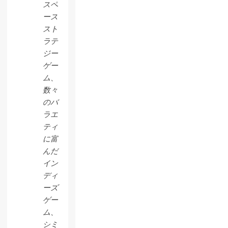
スペ
ース
スト
ラテ
ジー
ゲー
ム、
数々
のバ
ラエ
ティ
に富
んだ
イン
ディ
ーズ
ゲー
ム、
シミ