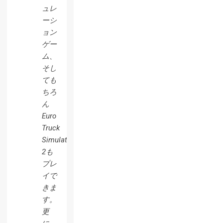
ュレ
ーシ
ョン
ゲー
ム、
そし
ても
ちろ
ん
Euro
Truck
Simulator
2も
プレ
イで
きま
す。
更