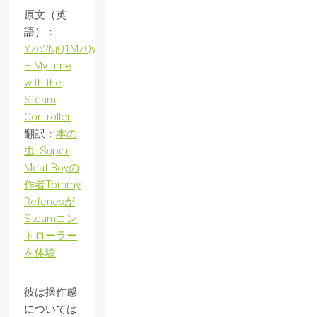
原文（英
語）：
Yzc2NjQ1MzQyNDU2MjMyMz
– My time
with the
Steam
Controller
翻訳：
本の
虫: Super
Meat Boyの
作者Tommy
Refenesが
Steamコン
トローラー
を体験
彼は操作感
については