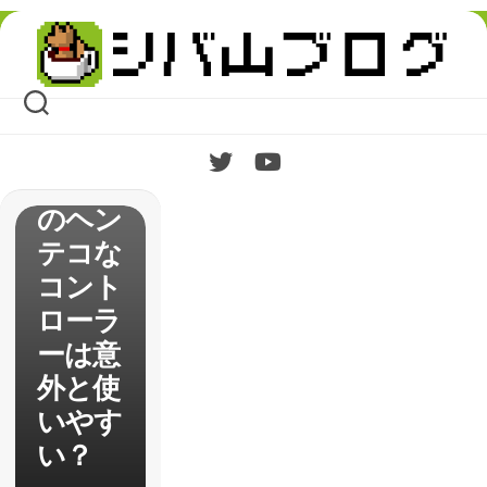
Skip
to
content
Steam
のヘン
テコな
コント
ローラ
ーは意
外と使
いやす
い？