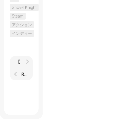
Shovel Knight
Steam
アクション
インディー
【ペルソナQ】レビュー 「世界樹の迷宮」でもあり「ペルソナ」でもある3Dダンジョン探索RPG
RTAの祭典「Summer Games Done Quick」が開幕