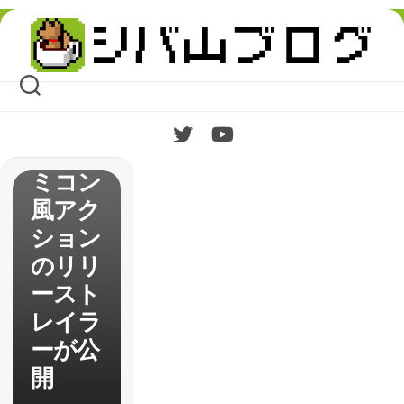
el
Skip
Knight
to
content
】発売
を間近
に控え
たファ
ミコン
風アク
ション
のリリ
ースト
レイラ
ーが公
開