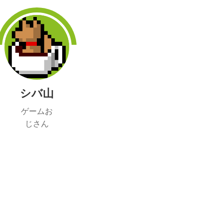
シバ山
ゲームお
じさん