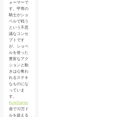
ォーマーで
す。甲冑の
騎士がショ
ベルで戦う
という不思
議なコンセ
プトです
が、ショベ
ルを使った
豊富なアク
ションと動
きは心奪わ
れるステキ
なものにな
っていま
す。
KickStarter
発で30万ド
ルを超える