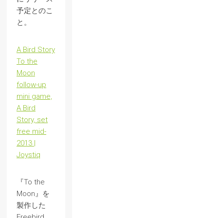
予定とのこ
と。
A Bird Story
To the
Moon
follow-up
mini game,
A Bird
Story, set
free mid-
2013 |
Joystiq
『To the
Moon』を
製作した
Freebird