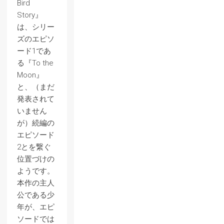
Bird
Story』
は、シリー
ズのエピソ
ード1であ
る『To the
Moon』
と、（まだ
発表されて
いません
が）続編の
エピソード
2とを繋ぐ
位置づけの
ようです。
本作の主人
公である少
年が、エピ
ソードでは