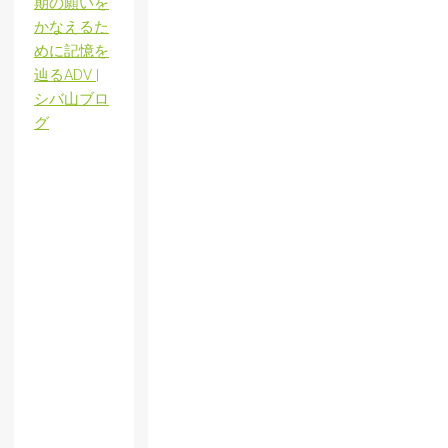
期の願いを
かなえるた
めに記憶を
辿るADV |
シバ山ブロ
グ