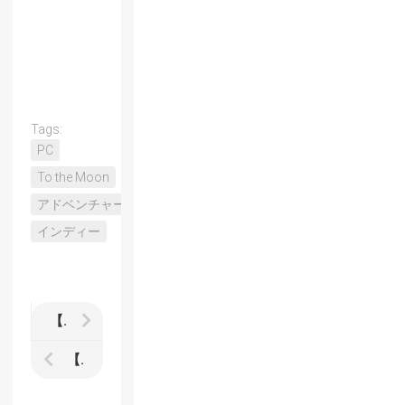
Tags:
PC
To the Moon
アドベンチャー
インディー
【ヴァンパイア リザレクション】発売前に予習しておこう ハンター編
【ファントムブレイカー：バトルグラウンド】Defenseを再検証してみた 結果は…