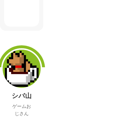
シバ山
ゲームお
じさん