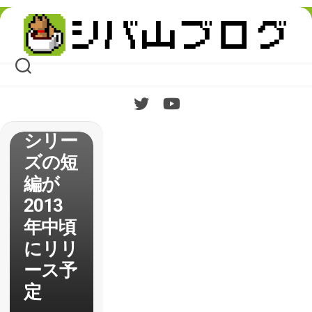
【A
Skip
Bird
to
content
Story
】To
the
Moon
シリー
ズの短
編が
2013
年中頃
にリリ
ース予
定