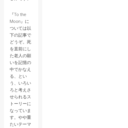
『To the
Moon』に
ついては以
下の記事で
どうぞ。死
を直前にし
た老人の願
いを記憶の
中でかなえ
る、とい
う、いろい
ろと考えさ
せられるス
トーリーに
なっていま
す。やや重
たいテーマ