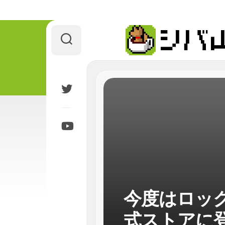
Skip
to
content
今度はロッ
式ストアに