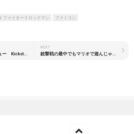
トファイター X ロックマン
ファミコン
NEXT
【Chasm】体験版レビュー Kickstarter発のランダム生成ダンジョン探索型2DアクションRPG
銃撃戦の最中でもマリオで遊んじゃうMOD（CS:GO）