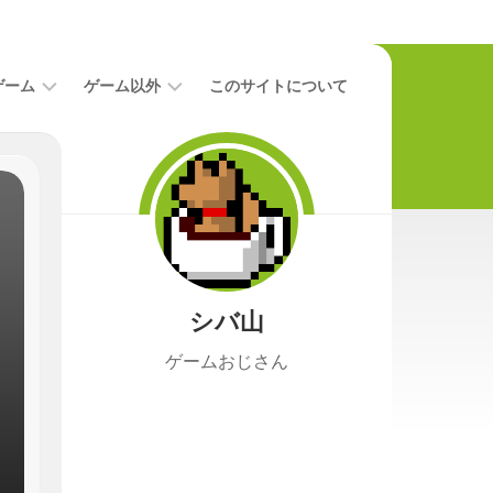
ゲーム
ゲーム以外
このサイトについて
レ
二
ビ
次
ュ
元
ー
本
攻
映
略
画
シバ山
ニ
ュ
ゲームおじさん
ー
ス
プ
レ
イ
日