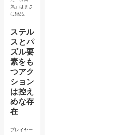
気」はまさ
に絶品。
ステル
スとパ
ズル要
素をも
つアク
ション
は控え
めな存
在
プレイヤー