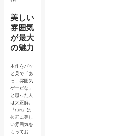
美しい
雰囲気
が最大
の魅力
本作をパッ
と見で「あ
っ、雰囲気
ゲーだな」
と思った人
は大正解。
『rain』は
抜群に美し
い雰囲気を
もってお