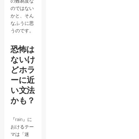
の難易度な
のではない
かと、そん
なふうに思
うのです。
恐怖は
ないけ
どホラ
ーに近
い文法
かも？
『rain』に
おけるテー
マは「迷