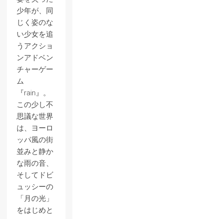
少年が、同
じく姿のな
い少女を追
うアクショ
ンアドベン
チャーゲー
ム
『rain』。
この少し不
思議な世界
は、ヨーロ
ッパ風の街
並みと静か
な雨の音、
そしてドビ
ュッシーの
「月の光」
をはじめと