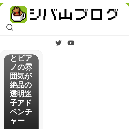
Skip
to
content
【rain
】レビ
ュー
雨と夜
とピア
ノの雰
囲気が
絶品の
透明迷
子アド
ベンチ
ャー