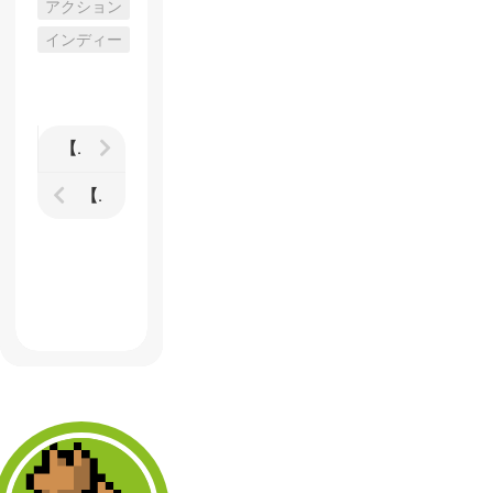
アクション
インディー
【朧村正】DLC第2弾「大根義民一揆」 2つ目の結末まで到達したので感想など（※ややネタバレ含む）
【朧村正】DLC第2弾「大根義民一揆」レビュー 3人でやるのが現代版の「いっき」