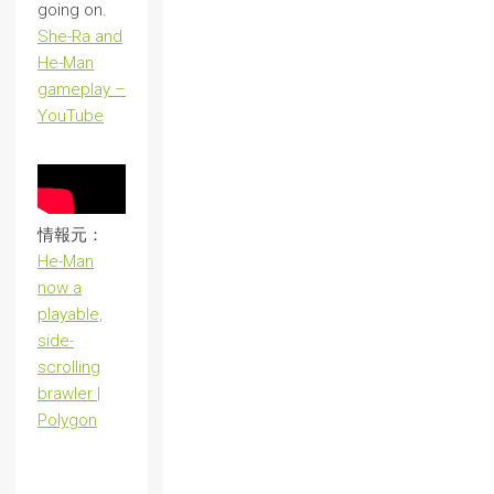
going on.
She-Ra and
He-Man
gameplay –
YouTube
情報元：
He-Man
now a
playable,
side-
scrolling
brawler |
Polygon