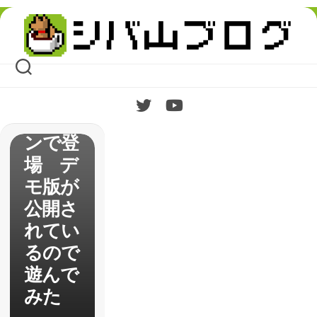
He-
Skip
Manが
to
content
ベルト
スクロ
ールア
クショ
ンで登
場 デ
モ版が
公開さ
れてい
るので
遊んで
みた