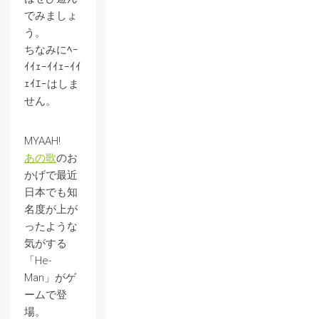
でみましょ
う。
ちなみにﾍｰ
ｲｲｪｰｲｲｪｰｲｲ
ｪｲｴｰはしま
せん。
MYAAH!
あの歌
のお
かげで最近
日本でも知
名度が上が
ったような
気がする
「He-
Man」がゲ
ームで登
場。