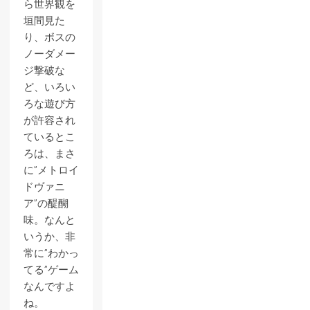
ら世界観を
垣間見た
り、ボスの
ノーダメー
ジ撃破な
ど、いろい
ろな遊び方
が許容され
ているとこ
ろは、まさ
に”メトロイ
ドヴァニ
ア”の醍醐
味。なんと
いうか、非
常に”わかっ
てる”ゲーム
なんですよ
ね。