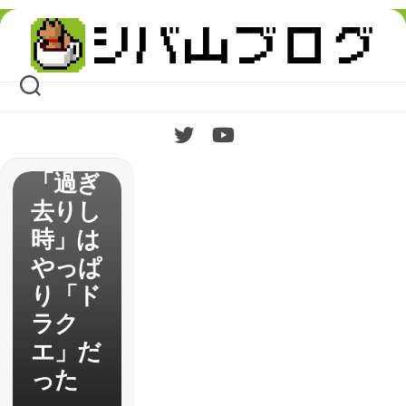
ゴンク
Skip
エスト
to
content
11】
（PS4
）レビ
ュー
「過ぎ
去りし
時」は
やっぱ
り「ド
ラク
エ」だ
った