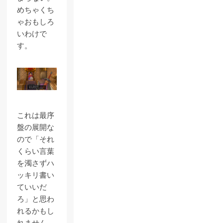
めちゃくち
ゃおもしろ
いわけで
す。
これは最序
盤の展開な
ので「それ
くらい言葉
を濁さずハ
ッキリ書い
ていいだ
ろ」と思わ
れるかもし