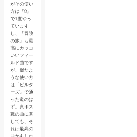
がその使い
方は『8』
で1度やっ
ています
し、「冒険
の旅」も最
高にカッコ
いいフィー
ルド曲です
が、似たよ
うな使い方
は『ビルダ
ーズ』で通
った道のは
ず。真ボス
戦の曲に関
しても、そ
れは最高の
曲かもしれ