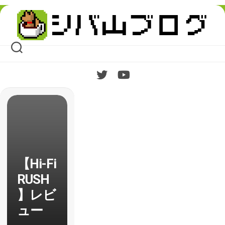
Skip
to
content
【Hi-Fi
RUSH
】レビ
ュー