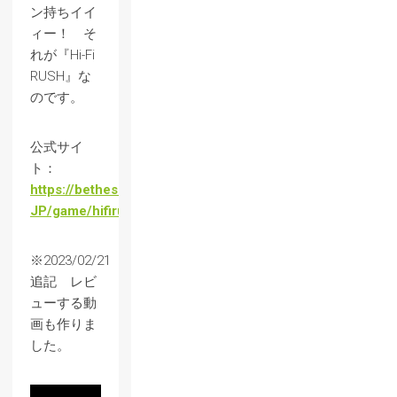
ン持ちイイ
ィー！ そ
れが『Hi-Fi
RUSH』な
のです。
公式サイ
ト：
https://bethesda.net/ja-
JP/game/hifirush
※2023/02/21
追記 レビ
ューする動
画も作りま
した。