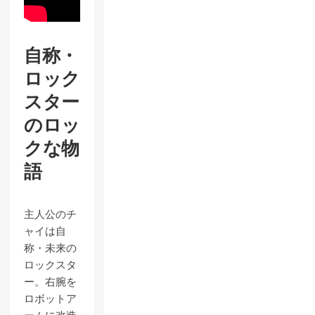
自称・
ロック
スター
のロッ
クな物
語
主人公のチ
ャイは自
称・未来の
ロックスタ
ー。右腕を
ロボットア