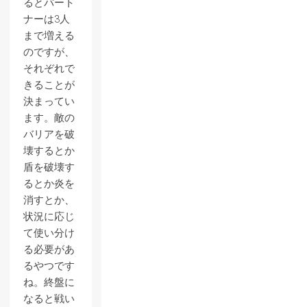
るとパート
ナーは3人
まで増える
のですが、
それぞれで
きることが
決まってい
ます。敵の
バリアを破
壊するとか
盾を破壊す
るとか炎を
消すとか、
状況に応じ
て使い分け
る必要があ
るやつです
ね。終盤に
なると戦い