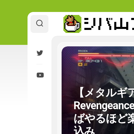
Skip
to
content
【メタルギ
Revenge
ばやるほど
込み