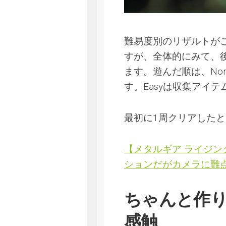
難易度別のリザルトが
すが、全体的にみて、
ます。遊んだ順は、Normal→
す。Easyは収集アイ
最初に1周クリアした
【メタルギア ライジ
ションだがカメラに難点
ちゃんと作
感触