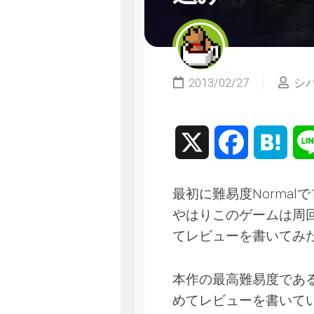
2013/02/27
シ
X
Facebook
Hate
最初に難易度Norma
やはりこのゲームは周
てレビューを書いてみ
本作の最高難易度であるR
めてレビューを書いて