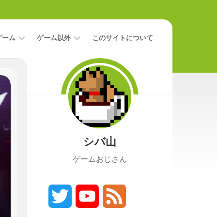
ゲーム
ゲーム以外
このサイトについて
レ
二
ビ
次
ュ
元
ー
本
攻
映
略
画
シバ山
ニ
ュ
ゲームおじさん
ー
ス
プ
レ
Twitter
YouTube
Feed
イ
日