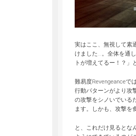
実はここ、無視して素
けました…。全体を通
トが増えてるー！？」
難易度Revengeanc
行動パターンがより攻
の攻撃をシノいでいる
ます。しかも、攻撃を
と、これだけ見るとな