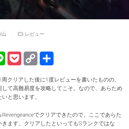
バ山
レビュー
na
Line
Pocket
Copy
共
Link
有
lで1周クリアした後に1度レビューを書いたものの、
回して高難易度を攻略してこそ。なので、あらため
たいと思います。
evengeanceでクリアできたので、ここであらた
いきます。クリアしたといってもSランクではな