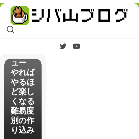
ング】
Skip
難易度
to
content
Reven
geance
クリア
後レビ
ュー
やれば
やるほ
ど楽し
くなる
難易度
別の作
り込み