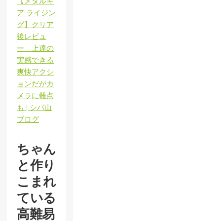
【メタルギ
ア ライジン
グ】クリア
後レビュ
ー 上達の
実感できる
爽快アクシ
ョンだがカ
メラに難点
も | シバ山
ブログ
ちゃん
と作り
こまれ
ている
高難易