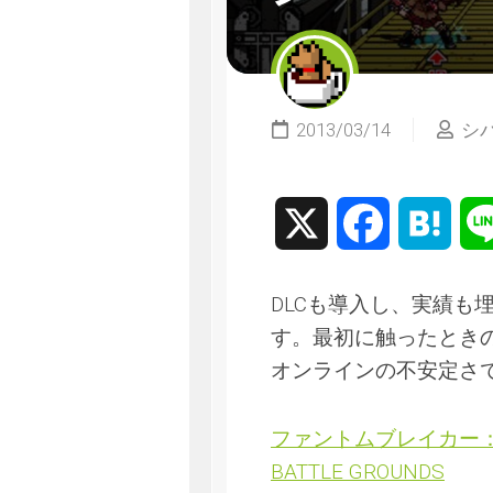
2013/03/14
シ
X
Facebook
Hate
DLCも導入し、実績も
す。最初に触ったとき
オンラインの不安定さ
ファントムブレイカー：バト
BATTLE GROUNDS