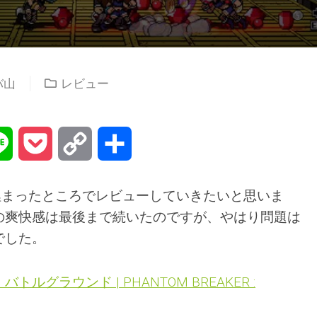
バ山
レビュー
na
Line
Pocket
Copy
共
Link
有
埋まったところでレビューしていきたいと思いま
の爽快感は最後まで続いたのですが、やはり問題は
でした。
ルグラウンド | PHANTOM BREAKER :