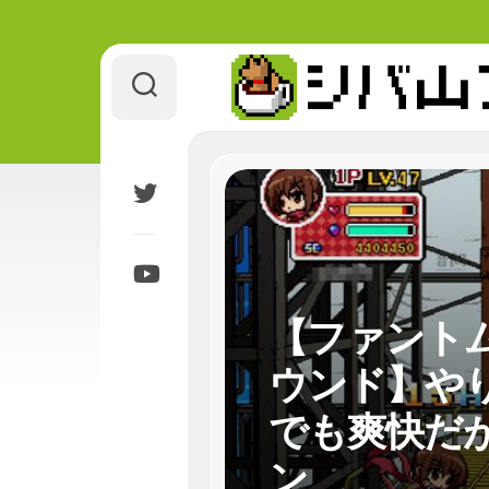
Skip
to
content
【ファント
ウンド】や
でも爽快だ
ン