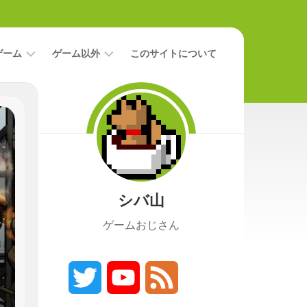
ゲーム
ゲーム以外
このサイトについて
レ
二
ビ
次
ュ
元
ー
本
攻
映
略
画
シバ山
ニ
ュ
ゲームおじさん
ー
ス
プ
レ
Twitter
YouTube
Feed
イ
日