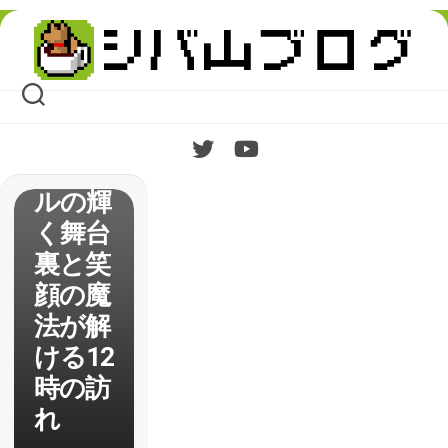
ガール
Skip
ズ】22
to
content
話の考
察と感
想と
アイド
ルの輝
く舞台
裏と笑
顔の魔
法が解
ける12
時の訪
れ