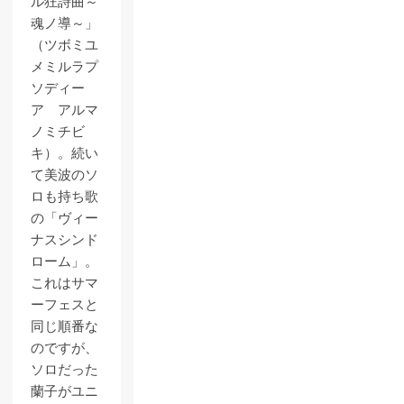
ル狂詩曲～
魂ノ導～」
（ツボミユ
メミルラプ
ソディー
ア アルマ
ノミチビ
キ）。続い
て美波のソ
ロも持ち歌
の「ヴィー
ナスシンド
ローム」。
これはサマ
ーフェスと
同じ順番な
のですが、
ソロだった
蘭子がユニ