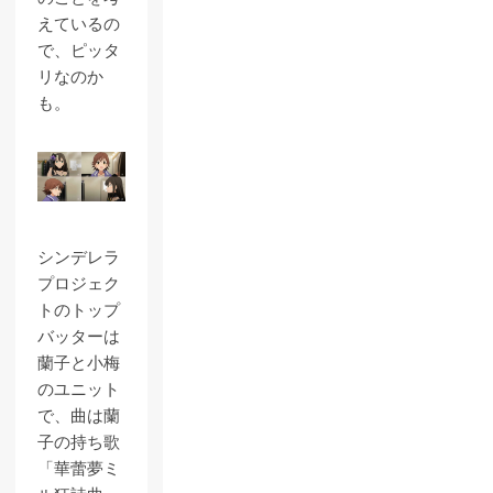
えているの
で、ピッタ
リなのか
も。
シンデレラ
プロジェク
トのトップ
バッターは
蘭子と小梅
のユニット
で、曲は蘭
子の持ち歌
「華蕾夢ミ