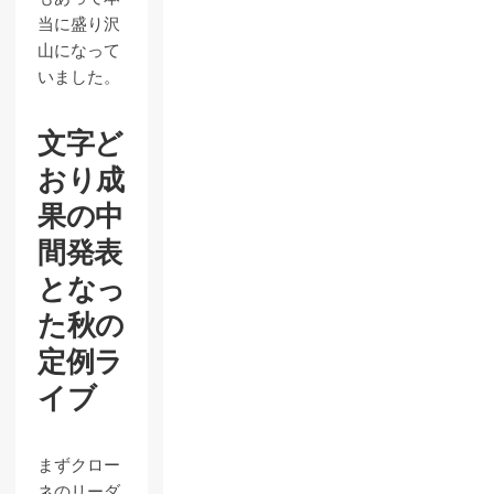
当に盛り沢
山になって
いました。
文字ど
おり成
果の中
間発表
となっ
た秋の
定例ラ
イブ
まずクロー
ネのリーダ