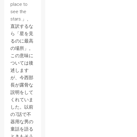
place to
see the
stars.」、
直訳するな
ら「星を見
るのに最高
の場所」。
この意味に
ついては後
述します
が、今西部
長が露骨な
説明をして
くれていま
した。以前
の7話で不
器用な男の
童話を語る
ときもそう