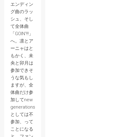
エンディン
グ曲のラッ
シュ、そし
て全体曲
「GOIN’!!!」
へ。凛とア
ーニャはと
もかく、未
央と卯月は
参加できそ
うな気もし
ますが、全
体曲だけ参
加してnew
generations
としては不
参加、って
ことになる
と、ファン