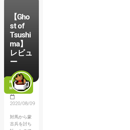
【Gho
st of
Tsushi
ma】
レビュ
ー
READ
MORE
2020/08/09
対馬から蒙
古兵を討ち