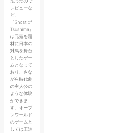
払ったので
レビューな
ど。
『Ghost of
Tsushima』
は元寇を題
材に日本の
対馬を舞台
としたゲー
ムとなって
おり、さな
がら時代劇
の主人公の
ような体験
ができま
す。オープ
ンワールド
のゲームと
しては王道