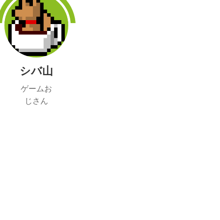
シバ山
ゲームお
じさん