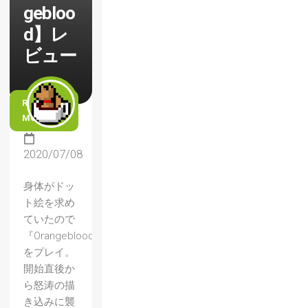
gebloo
d】レ
ビュー
READ
MORE
2020/07/08
身体がドッ
ト絵を求め
ていたので
『Orangeblood』
をプレイ。
開始直後か
ら怒涛の描
き込みに襲