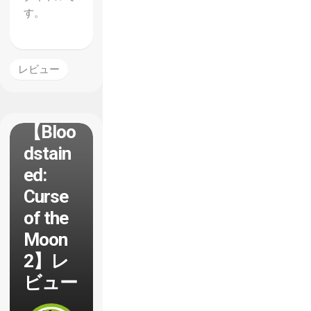
す。
レビュー
【Bloo
dstain
ed:
Curse
of the
Moon
2】レ
ビュー