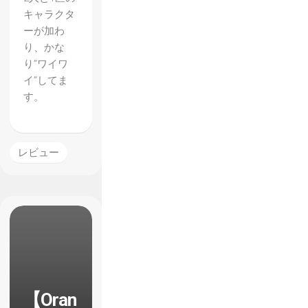
キャラクタ
ーが加わ
り、かな
り”ワイワ
イ”してま
す。
レビュー
【Oran