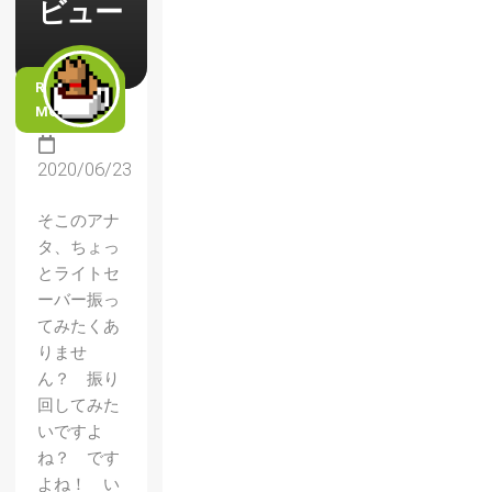
ビュー
READ
MORE
2020/06/23
そこのアナ
タ、ちょっ
とライトセ
ーバー振っ
てみたくあ
りませ
ん？ 振り
回してみた
いですよ
ね？ です
よね！ い