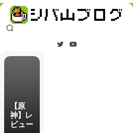
Skip
to
content
【原
神】レ
ビュー