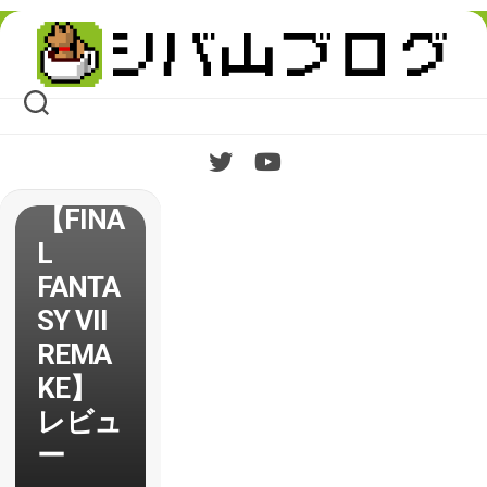
Skip
to
content
【FINA
L
FANTA
SY VII
REMA
KE】
レビュ
ー