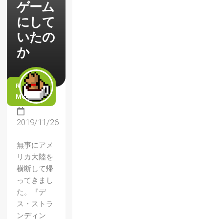
ゲーム
にして
いたの
か
READ
MORE
2019/11/26
無事にアメ
リカ大陸を
横断して帰
ってきまし
た。『デ
ス・ストラ
ンディン