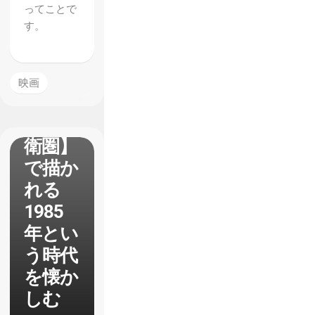
ってことで
す。
映画
【十三
機兵防
衛圏】
で描か
れる
1985
年とい
う時代
を懐か
しむ