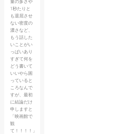
量の多さや
1秒たりと
も退屈させ
ない密度の
濃さなど、
もう話した
いことがい
っぱいあり
すぎて何を
どう書いて
いいやら困
っていると
ころなんで
すが、最初
に結論だけ
申しますと
「映画館で
観
て！！！！」