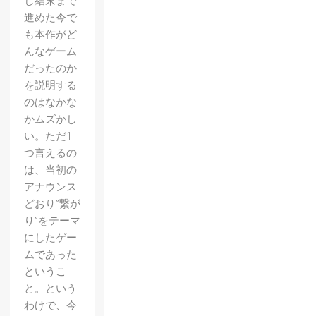
し結末まで
進めた今で
も本作がど
んなゲーム
だったのか
を説明する
のはなかな
かムズかし
い。ただ1
つ言えるの
は、当初の
アナウンス
どおり”繋が
り”をテーマ
にしたゲー
ムであった
というこ
と。という
わけで、今