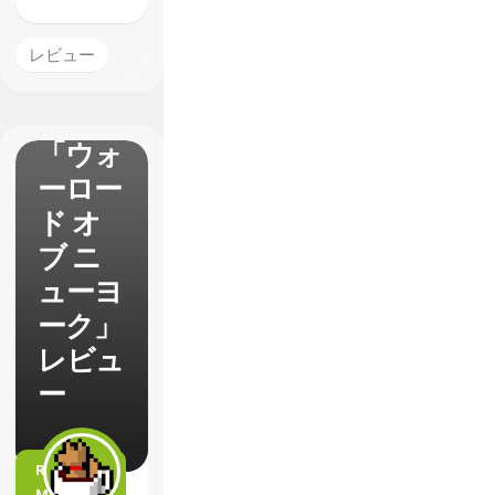
【The
レビュー
Divisio
n 2】
「ウォ
ーロー
ド オ
ブ ニ
ューヨ
ーク」
レビュ
ー
READ
MORE