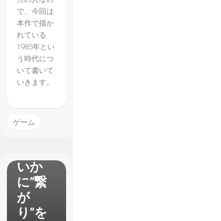
で、今回は
本作で描か
れている
1985年とい
う時代につ
いて書いて
いきます。
【デ
ス・ス
トラン
ゲーム
ディン
グ】は
いか
に”繋
が
り”を