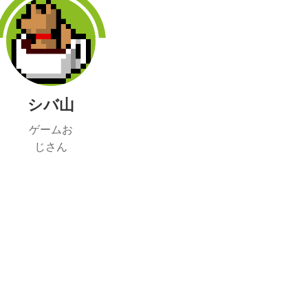
シバ山
ゲームお
じさん