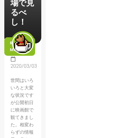
場で見
るべ
し！
READ
MORE
2020/03/03
世間はいろ
いろと大変
な状況です
が公開初日
に映画館で
観てきまし
た。相変わ
らずの情報