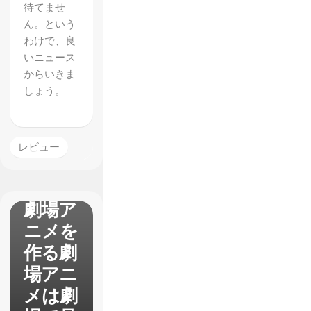
待てませ
ん。という
わけで、良
いニュース
からいきま
しょう。
劇場版
『SHI
ROBA
レビュー
KO』
感想
劇場ア
ニメを
作る劇
場アニ
メは劇