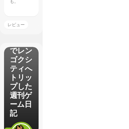
も。
レビュー
【RUI
NER】
でレン
ゴクシ
ティへ
トリッ
プした
週刊ゲ
ーム日
記