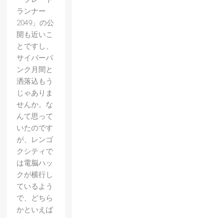
ランナー
2049」の公
開も近いこ
とですし、
サイバーパ
ンク月間と
洒落込もう
じゃありま
せんか。な
んて思って
【Figh
いたのです
t’N
が、レンゴ
クシティで
Rage
は電脳ハッ
】レビ
クが横行し
ュー
ているよう
ベルト
で、どちら
かといえば
スクロ