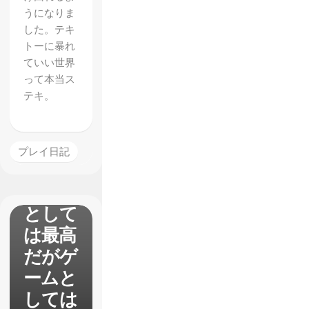
うになりま
した。テキ
トーに暴れ
ていい世界
って本当ス
【RUI
テキ。
NER】
レビュ
ー サ
プレイ日記
イバー
パンク
として
は最高
だがゲ
ームと
しては