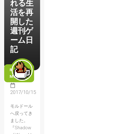
れる生
活を再
開した
週刊ゲ
ーム日
記
READ
MORE
2017/10/15
モルドール
へ戻ってき
ました。
『Shadow