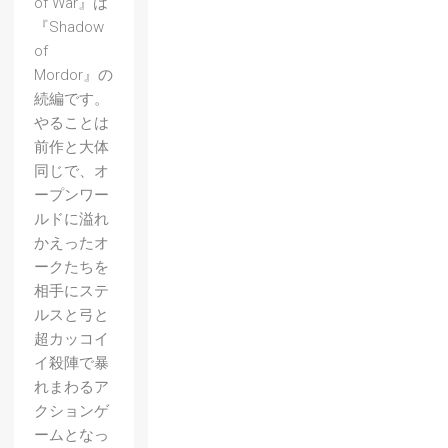
of War』は
『Shadow
of
Mordor』の
続編です。
やることは
前作と大体
同じで、オ
ープンワー
ルドに溢れ
かえったオ
ークたちを
相手にステ
ルスと弓と
超カッコイ
イ殺陣で暴
れまわるア
クションゲ
ームとなっ