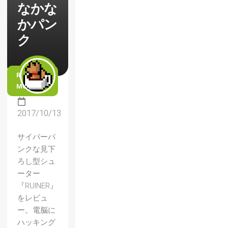
なかな
かパン
ク
READ
MORE
2017/10/13
サイバーパ
ンクな見下
ろし型シュ
ーター
『RUINER』
をレビュ
ー。電脳に
ハッキング