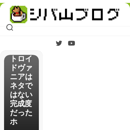
フロス
Skip
ト＆ラ
to
content
ンタン
が挑む
メガテ
ン版メ
トロイ
ドヴァ
ニアは
ネタで
はない
完成度
だった
ホ