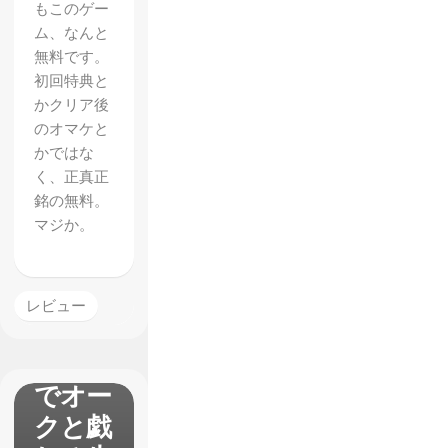
もこのゲー
ム、なんと
無料です。
初回特典と
かクリア後
のオマケと
かではな
く、正真正
銘の無料。
マジか。
【Shad
レビュー
ow of
War】
でオー
クと戯