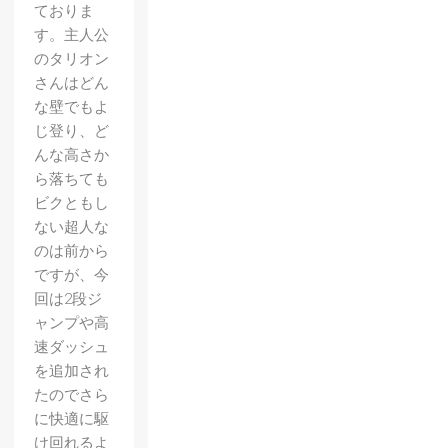
ておりま
す。主人公
のタリオン
さんはどん
な壁でもよ
じ登り、ど
んな高さか
ら落ちても
ビクともし
ない超人な
のは前から
ですが、今
回は2段ジ
ャンプや高
速ダッシュ
を追加され
たのでさら
に快適に駆
け回れるよ