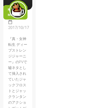
READ
MORE
2017/10/17
『真・女神
転生 ディー
プストレン
ジジャーニ
ー』のPVで
嘘ネタとし
て挿入され
ていたジャ
ックフロス
トとジャッ
クランタン
のアクショ