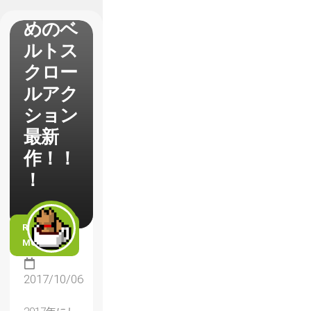
きのた
めのベ
ルトス
クロー
ルアク
ション
最新
作！！
！
READ
MORE
2017/10/06