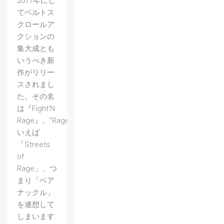
2017年にし
てベルトス
クロールア
クションの
集大成とも
いうべき新
作がリリー
スされまし
た。その名
は『Fight’N
Rage』。”Rage”と
いえば
「Streets
of
Rage」、つ
まり「ベア
ナックル」
を連想して
しまいます