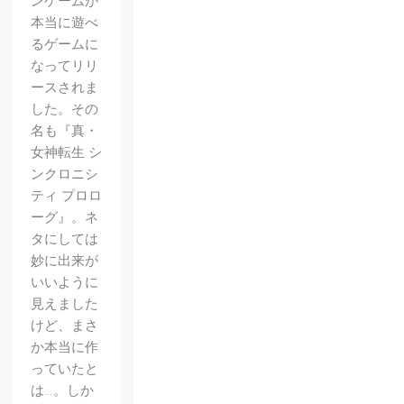
ンゲームが
本当に遊べ
るゲームに
なってリリ
ースされま
した。その
名も『真・
女神転生 シ
ンクロニシ
ティ プロロ
ーグ』。ネ
タにしては
妙に出来が
いいように
見えました
けど、まさ
か本当に作
っていたと
は…。しか