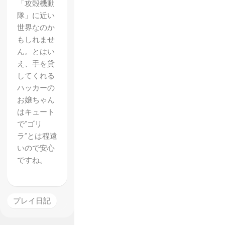
「攻殻機動
ールア
隊」に近い
クショ
世界なのか
もしれませ
ン好き
ん。とはい
のベル
え、手を貸
トスク
してくれる
ロール
ハッカーの
お嬢ちゃん
アクシ
はキュート
ョン好
で”ゴリ
きによ
ラ”とは程遠
いので安心
るベル
ですね。
トスク
ロール
アクシ
プレイ日記
ョン好