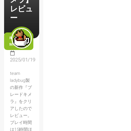
レビュ
ー
READ
MORE
2025/01/19
team
ladybug製
の新作『ブ
レードキメ
ラ』をクリ
アしたので
レビュー。
プレイ時間
は15時間ほ