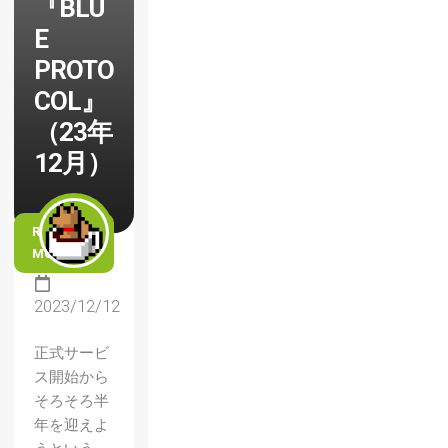
『BLU
E
PROTO
COL』
（23年
12月）
READ
MORE
2023/12/12
正式サービ
ス開始から
そろそろ半
年を迎えよ