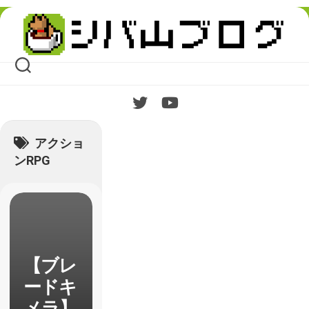
Skip
to
content
アクショ
ンRPG
【ブレ
ードキ
メラ】