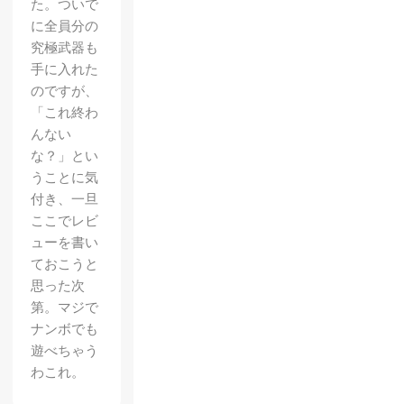
た。ついで
に全員分の
究極武器も
手に入れた
のですが、
「これ終わ
んない
な？」とい
うことに気
付き、一旦
ここでレビ
ューを書い
ておこうと
思った次
第。マジで
ナンボでも
遊べちゃう
わこれ。