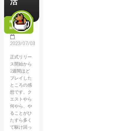
活
READ
MORE
2023/07/03
正式リリー
ス開始から
2週間ほど
プレイした
ところの感
想です。ク
エストやら
何やら、や
ることがひ
たすら多く
て駆け回っ