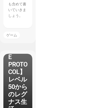
も含めて書
いていきま
しょう。
ゲーム
【BLU
E
PROTO
COL】
レベル
50から
のレグ
ナス生