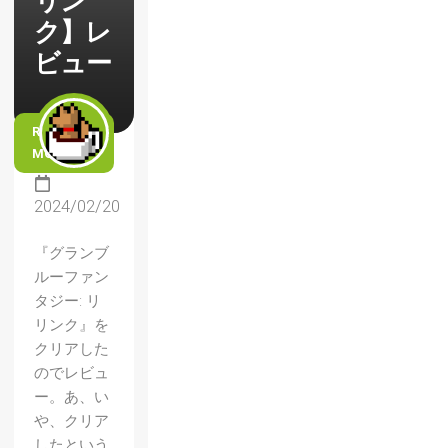
リン
ク】レ
ビュー
READ
MORE
2024/02/20
『グランブ
ルーファン
タジー: リ
リンク』を
クリアした
のでレビュ
ー。あ、い
や、クリア
したという