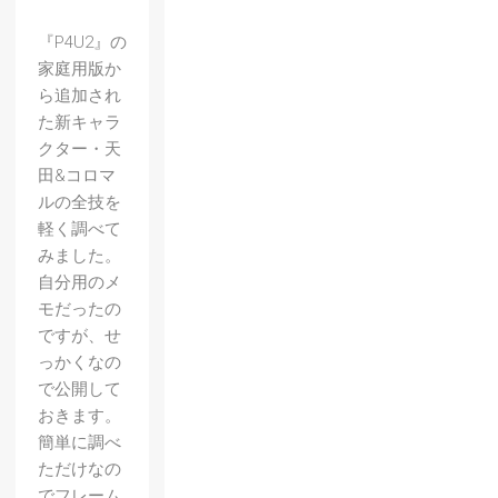
『P4U2』の
家庭用版か
ら追加され
た新キャラ
クター・天
田&コロマ
ルの全技を
軽く調べて
みました。
自分用のメ
モだったの
ですが、せ
っかくなの
【ワル
で公開して
キュー
おきます。
レの伝
簡単に調べ
ただけなの
説】レ
でフレーム