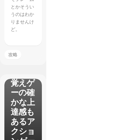
トロゲ
とかそうい
ームレ
うのはわか
りませんけ
ビュ
ど。
ー か
わい
い！だ
攻略
けじゃ
ない
覚えゲ
ーの確
かな上
達感も
あるア
クショ