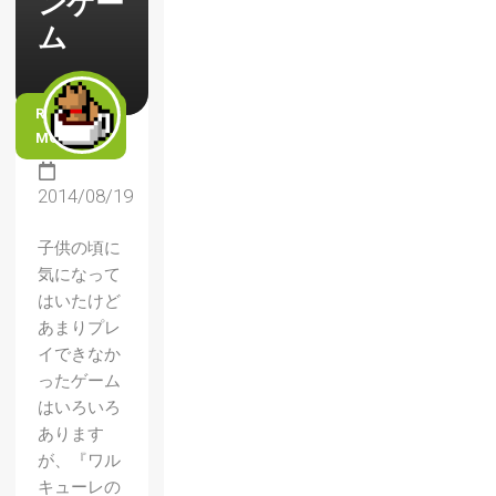
ンゲー
ム
READ
MORE
2014/08/19
子供の頃に
気になって
はいたけど
あまりプレ
イできなか
ったゲーム
はいろいろ
あります
が、『ワル
キューレの