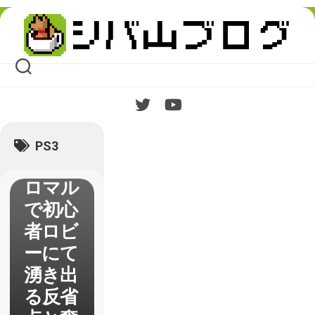
Skip
to
content
【P4U
2】プ
レイ日
記その
2 天
PS3
田＆コ
ロマル
で初心
者ロビ
ーにて
湧き出
る反省