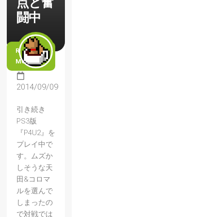
点と奮
闘中
READ
MORE
2014/09/09
引き続き
PS3版
『P4U2』を
プレイ中で
す。ムズか
しそうな天
田&コロマ
ルを選んで
しまったの
で対戦では