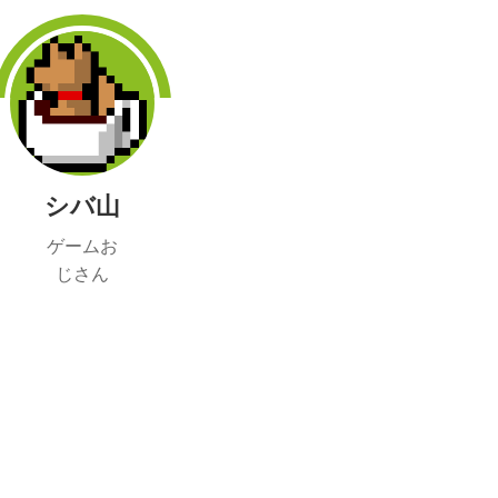
シバ山
ゲームお
じさん