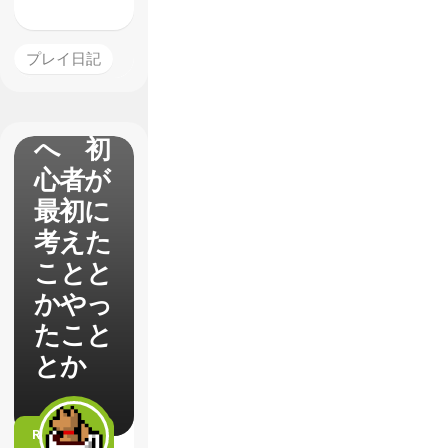
ロマル
でオン
プレイ日記
ライン
対戦
へ 初
心者が
最初に
考えた
ことと
かやっ
たこと
とか
READ