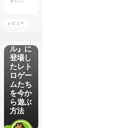
ました。
『ハイ
レビュー
スコア
ガー
ル』に
登場し
たレト
ロゲー
ムたち
を今か
ら遊ぶ
方法