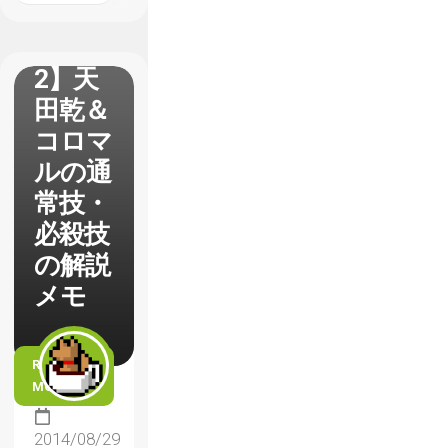
【P4U
2】天
田乾＆
コロマ
ルの通
常技・
必殺技
の解説
メモ
READ
MORE
2014/08/29