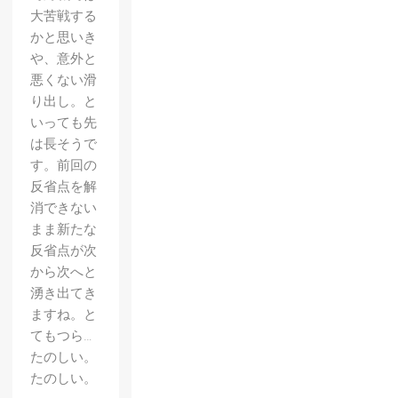
大苦戦する
かと思いき
や、意外と
悪くない滑
り出し。と
いっても先
は長そうで
す。前回の
反省点を解
消できない
まま新たな
反省点が次
から次へと
【P4U
湧き出てき
2】プ
ますね。と
レイ日
てもつら…
たのしい。
記・天
たのしい。
田＆コ