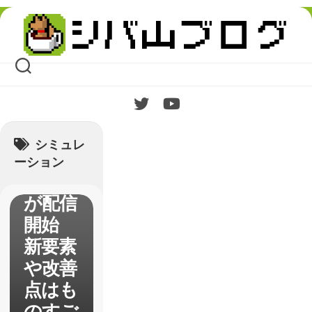
Skip
to
content
【FTL
】
Advan
シミュレ
ced
ーション
Edition
が配信
開始
新要素
や改善
点はも
のすご