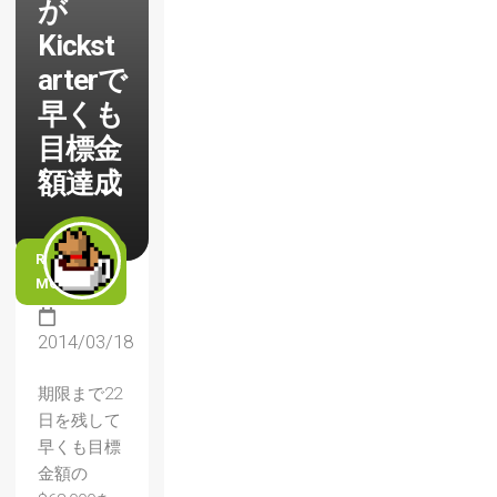
が
Kickst
arterで
早くも
目標金
額達成
READ
MORE
2014/03/18
期限まで22
日を残して
早くも目標
金額の