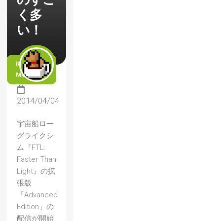
く多
い！
READ
MORE
2014/04/04
宇宙船ロー
グライクシ
ム『FTL:
Faster Than
Light』の拡
張版
「Advanced
Edition」の
配信が開始