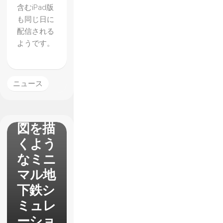
含むiPad版
も同じ日に
配信される
ようです。
【Mini
Metro
ニュース
】まる
で路線
図を描
くよう
なミニ
マル地
下鉄シ
ミュレ
ーショ