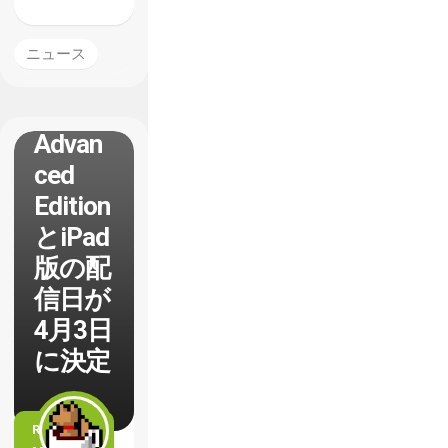
ニュース
【FTL
】
Advan
ced
Edition
とiPad
版の配
信日が
4月3日
に決定
READ