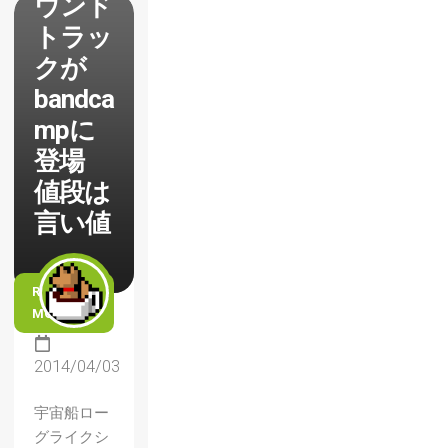
ウンド
トラッ
クが
bandca
mpに
登場
値段は
言い値
READ
MORE
2014/04/03
宇宙船ロー
グライクシ