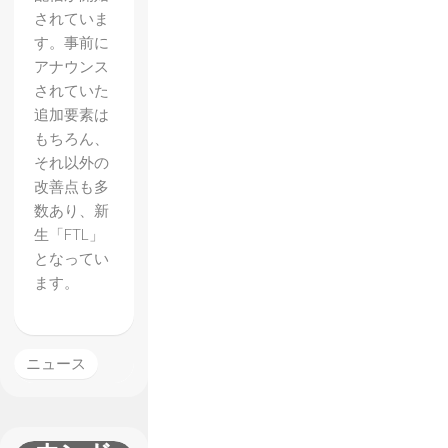
されていま
す。事前に
アナウンス
されていた
追加要素は
もちろん、
それ以外の
改善点も多
数あり、新
生「FTL」
となってい
【FTL
ます。
】
「Adva
nced
ニュース
Edition
」のサ