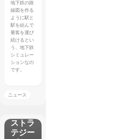
地下鉄の路
【DUE
線図を作る
LYST
ように駅と
】
駅を結んで
乗客を運び
Diablo
続けるとい
3や
う、地下鉄
Rogue
シミュレー
ションなの
Legacy
です。
スタッ
フの手
掛ける
ニュース
競技性
の高い
ストラ
テジー