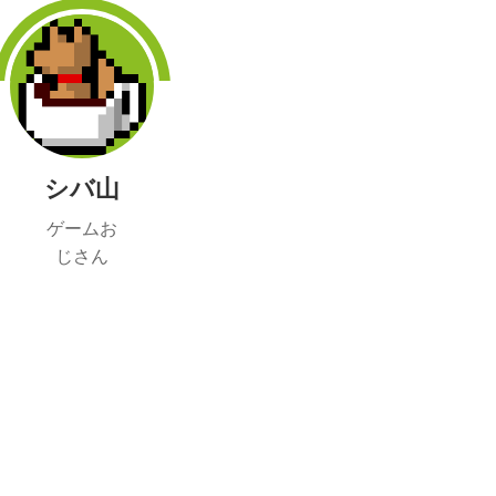
シバ山
ゲームお
じさん