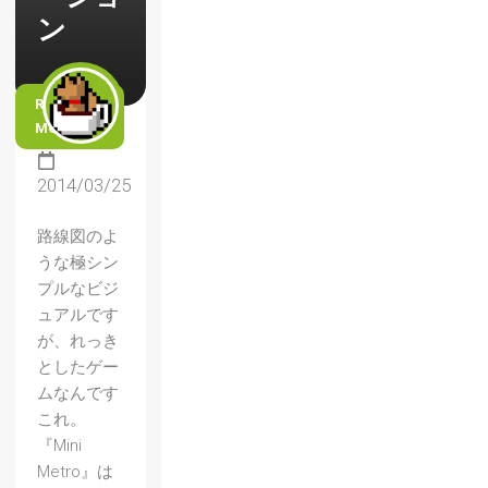
ン
READ
MORE
2014/03/25
路線図のよ
うな極シン
プルなビジ
ュアルです
が、れっき
としたゲー
ムなんです
これ。
『Mini
Metro』は