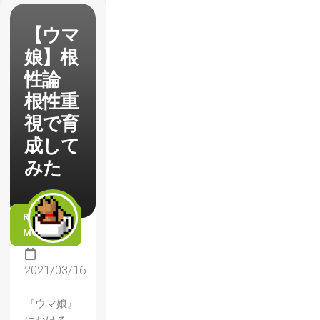
【ウマ
娘】根
性論
根性重
視で育
成して
みた
READ
MORE
2021/03/16
『ウマ娘』