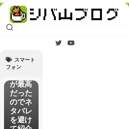
Skip
to
content
【原
神】ス
メール
スマート
編のシ
フォン
ナリオ
が最高
だった
のでネ
タバレ
を避け
て紹介