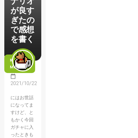
ナリオ
が良す
ぎたの
で感想
を書く
READ
MORE
2021/10/22
にはお世話
になってま
すけど、と
もかく今回
ガチャに入
ったときも