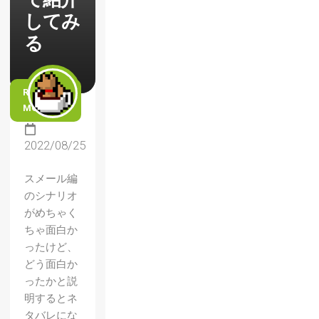
してみ
る
READ
MORE
2022/08/25
スメール編
のシナリオ
がめちゃく
ちゃ面白か
ったけど、
どう面白か
ったかと説
明するとネ
タバレにな