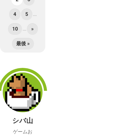
4
5
...
10
...
»
最後 »
シバ山
ゲームお