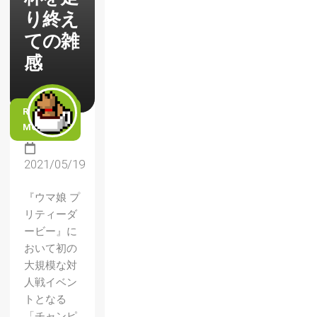
り終え
ての雑
感
READ
MORE
2021/05/19
『ウマ娘 プ
リティーダ
ービー』に
おいて初の
大規模な対
人戦イベン
トとなる
「チャンピ