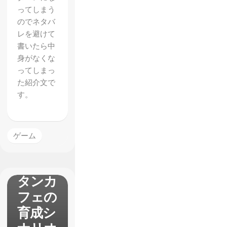
ってしまう
のでネタバ
レを避けて
書いたら中
身がなくな
ってしまっ
た紹介文で
す。
【ウマ
ゲーム
娘】マ
ンハッ
タンカ
フェの
育成シ