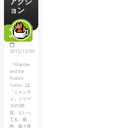
アクシ
ョン
READ
MORE
2015/12/09
『Shantae
and the
Pirate’s
Curse』は
「シャンテ
ィ」シリー
ズの3作
目。といっ
ても、前
作、前々作