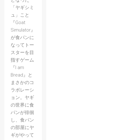
となった
「ヤギシミ
ュ」こと
『Goat
Simulator』
が食パンに
なってトー
スターを目
指すゲーム
『I am
Bread』と
まさかのコ
ラボレーシ
ョン。ヤギ
の世界に食
パンが徘徊
し、食パン
の部屋にヤ
ギがやって