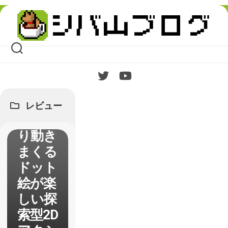
tae and
Skip
to
the
content
Pirate’
s
Curse
】レビ
ュー
レビュー
ぐりぐ
り動き
まくる
ドット
絵が楽
しい探
索型2D