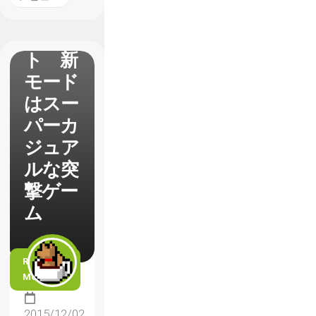
レイレ
ポー
ト 新
モード
はスー
パーカ
ジュア
ルな突
撃ゲー
ム
READ
MORE
2015/12/02