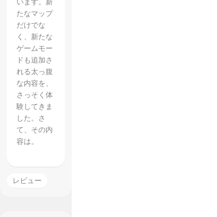
います。新
たなマップ
だけでな
く、新たな
ゲームモー
ドも追加さ
れる太っ腹
な内容を、
さっそく体
【Star
験してきま
Wars
した。さ
て、その内
バトル
容は。
フロン
ト】レ
ビュ
レビュー
ー 圧
倒的な