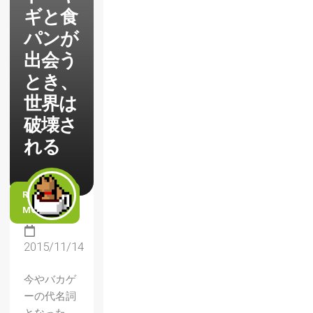
ギと食
パンが
出会う
とき、
世界は
破壊さ
れる
READ
MORE
2015/11/14
今やバカゲ
ーの代名詞