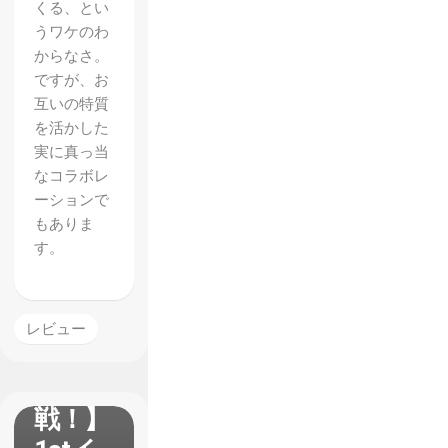
くる、とい
うワケのわ
からなさ。
ですが、お
互いの特質
を活かした
実に真っ当
なコラボレ
ーションで
もありま
【ガー
す。
ルズ＆
パンツ
ァー
レビュー
戦車道
大作
戦！】