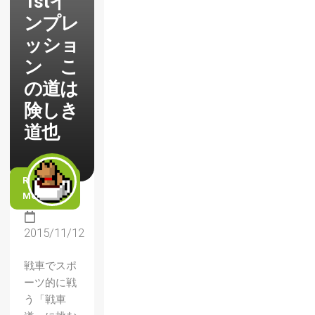
1stイ
ンプレ
ッショ
ン こ
の道は
険しき
道也
READ
MORE
2015/11/12
戦車でスポ
ーツ的に戦
う「戦車