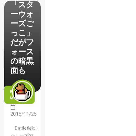
「スタ
ーウォ
ーズご
っこ」
だがフ
ォース
の暗黒
面も
READ
MORE
2015/11/26
「Battlefield」
シリーズの