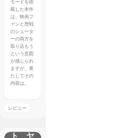
モードを搭
載した本作
は、映画フ
ァンと歴戦
のシュータ
ーの両方を
取り込もう
【Goat
という意図
Simula
が感じられ
tor】
ますが、果
たしてその
【I am
内容は。
Bread
】コラ
ボのプ
レビュー
レイレ
ポー
ト ヤ