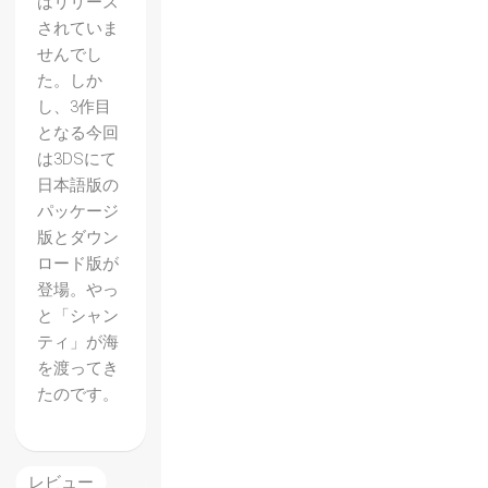
はリリース
されていま
せんでし
た。しか
し、3作目
となる今回
【Star
は3DSにて
Wars
日本語版の
バトル
パッケージ
フロン
版とダウン
ロード版が
ト】
登場。やっ
DLC第
と「シャン
1弾
ティ」が海
を渡ってき
「バト
たのです。
ルオブ
ジャク
ー」プ
レビュー