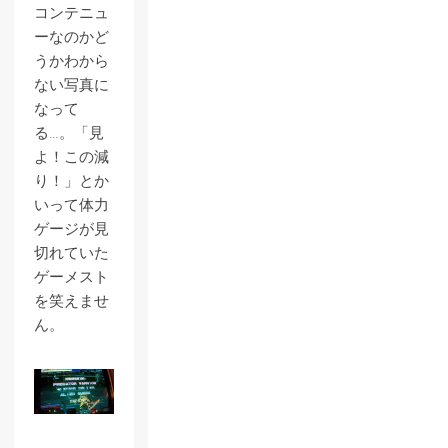
コンテニュ
ーなのかど
うかわから
ない写真に
なって
る…。「見
よ！この減
り！」とか
いって体力
ゲージが見
切れていた
ゲーメスト
を笑えませ
ん。