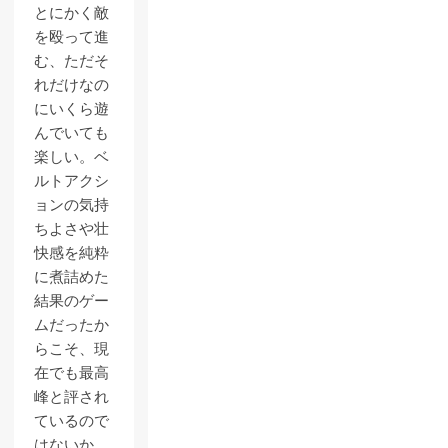
とにかく敵
を殴って進
む、ただそ
れだけなの
にいくら遊
んでいても
楽しい。ベ
ルトアクシ
ョンの気持
ちよさや壮
快感を純粋
に煮詰めた
結果のゲー
ムだったか
らこそ、現
在でも最高
峰と評され
ているので
はないか