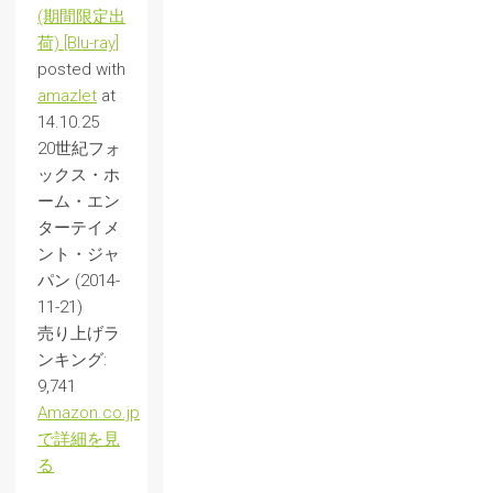
(期間限定出
荷) [Blu-ray]
posted with
amazlet
at
14.10.25
20世紀フォ
ックス・ホ
ーム・エン
ターテイメ
ント・ジャ
パン (2014-
11-21)
売り上げラ
ンキング:
9,741
Amazon.co.jp
で詳細を見
る