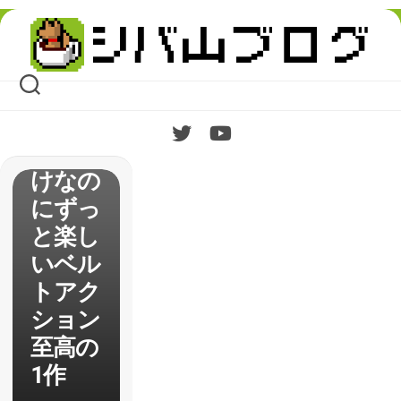
にかく
Skip
エイリ
to
content
アンを
ボッコ
ボコに
するだ
けなの
にずっ
と楽し
いベル
トアク
ション
至高の
1作