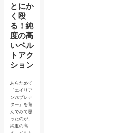
とにか
く殴
る！純
度の高
いベル
トアク
ション
あらためて
『エイリア
ンvsプレデ
ター』を遊
んでみて思
ったのが、
純度の高