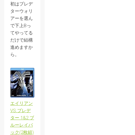
初はプレデ
ターウォリ
アーを選ん
で下上Bっ
てやってる
だけで結構
進めますか
ら。
エイリアン
VS.プレデ
ター 1&2 ブ
ルーレイパ
ック(2枚組)