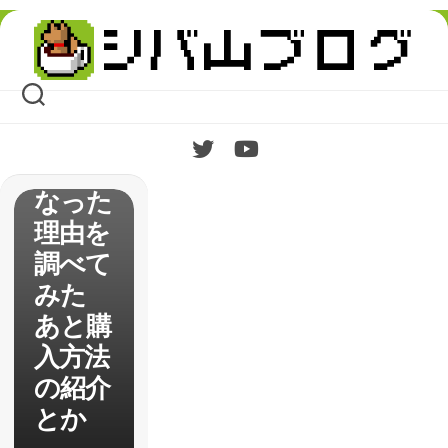
な戦隊
Skip
モノの
to
content
SRPG
が”お
ま
国”に
なった
理由を
調べて
みた
あと購
入方法
の紹介
とか