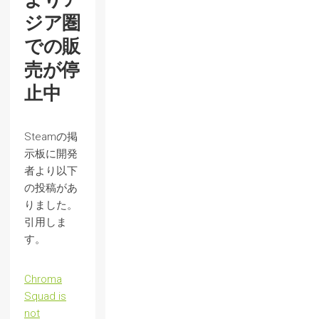
ジア圏
での販
売が停
止中
Steamの掲
示板に開発
者より以下
の投稿があ
りました。
引用しま
す。
Chroma
Squad is
not