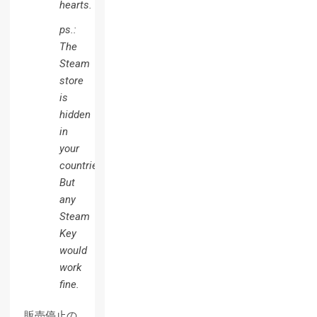
hearts.
ps.:
The
Steam
store
is
hidden
in
your
countries.
But
any
Steam
Key
would
work
fine.
販売停止の