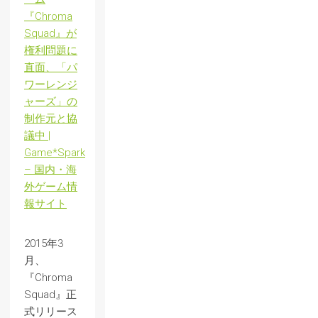
『Chroma
Squad』が
権利問題に
直面、「パ
ワーレンジ
ャーズ」の
制作元と協
議中 |
Game*Spark
– 国内・海
外ゲーム情
報サイト
2015年3
月、
『Chroma
Squad』正
式リリース