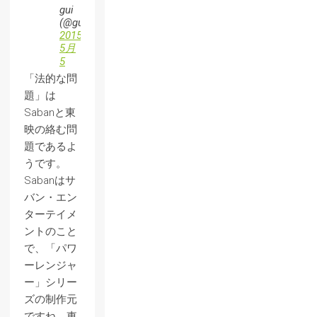
gui
(@guixxx)
2015,
5月
5
「法的な問
題」は
Sabanと東
映の絡む問
題であるよ
うです。
Sabanはサ
バン・エン
ターテイメ
ントのこと
で、「パワ
ーレンジャ
ー」シリー
ズの制作元
ですね。東