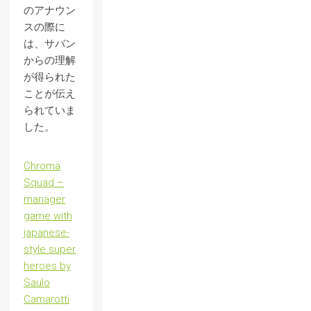
のアナウン
スの際に
は、サバン
からの理解
が得られた
ことが伝え
られていま
した。
Chroma
Squad –
manager
game with
japanese-
style super
heroes by
Saulo
Camarotti