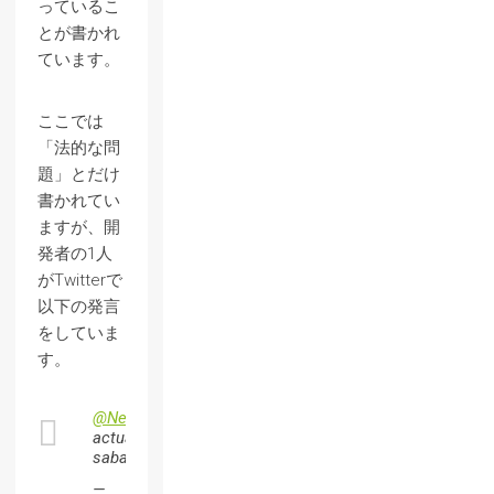
っているこ
とが書かれ
ています。
ここでは
「法的な問
題」とだけ
書かれてい
ますが、開
発者の1人
がTwitterで
以下の発言
をしていま
す。
@Nechigawara
actually,
saban/toei.
—