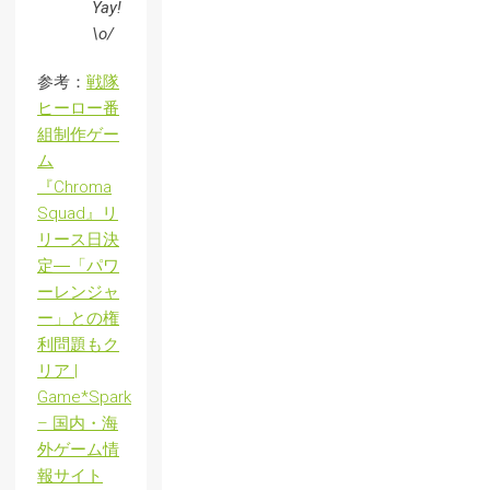
Yay!
\o/
参考：
戦隊
ヒーロー番
組制作ゲー
ム
『Chroma
Squad』リ
リース日決
定―「パワ
ーレンジャ
ー」との権
利問題もク
リア |
Game*Spark
– 国内・海
外ゲーム情
報サイト