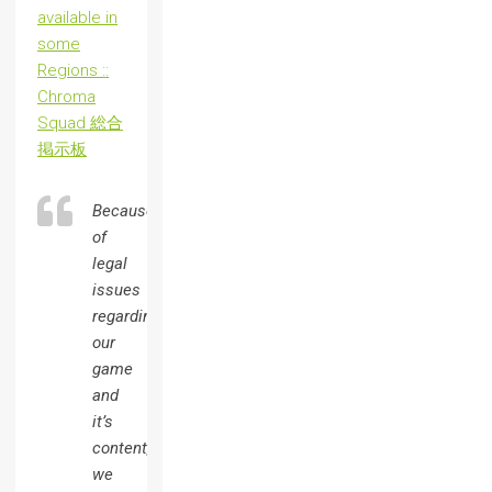
available in
some
Regions ::
Chroma
Squad 総合
掲示板
Because
of
legal
issues
regarding
our
game
and
it’s
content,
we