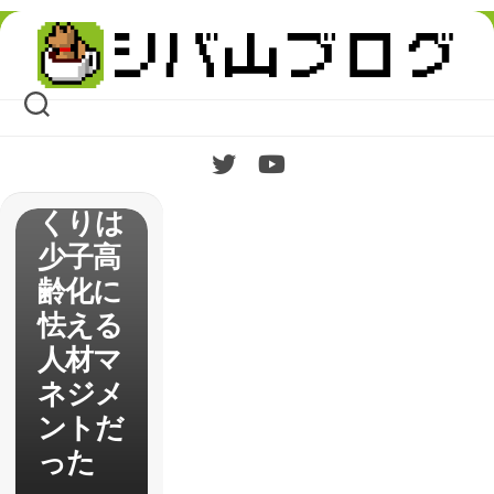
Skip
はじめ
to
content
ての
【Bani
shed】
村づ
くりは
少子高
齢化に
怯える
人材マ
ネジメ
ントだ
った