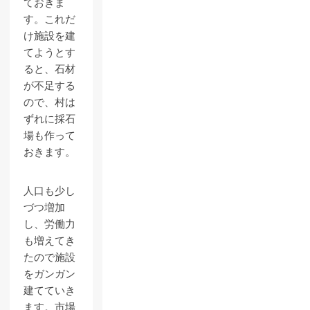
ておきま
す。これだ
け施設を建
てようとす
ると、石材
が不足する
ので、村は
ずれに採石
場も作って
おきます。
人口も少し
づつ増加
し、労働力
も増えてき
たので施設
をガンガン
建てていき
ます。市場