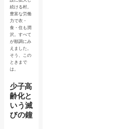
続ける村。
豊富な労働
力で衣・
食・住も潤
沢。すべて
が順調にみ
えました。
そう、この
ときまで
は。
少子高
齢化と
いう滅
びの鐘