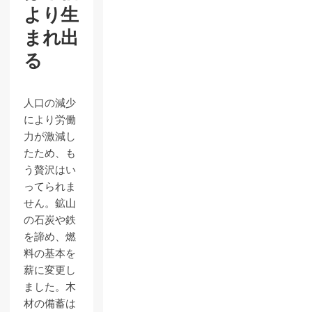
より生
まれ出
る
人口の減少
により労働
力が激減し
たため、も
う贅沢はい
ってられま
せん。鉱山
の石炭や鉄
を諦め、燃
料の基本を
薪に変更し
ました。木
材の備蓄は