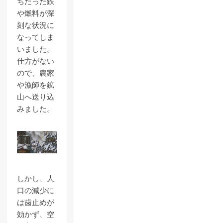
ちだった鉄
や燃料が深
刻な状況に
なってしま
いました。
仕方がない
ので、農家
や漁師を鉱
山へ送り込
みました。
しかし、人
口の減少に
は歯止めが
効かず、空