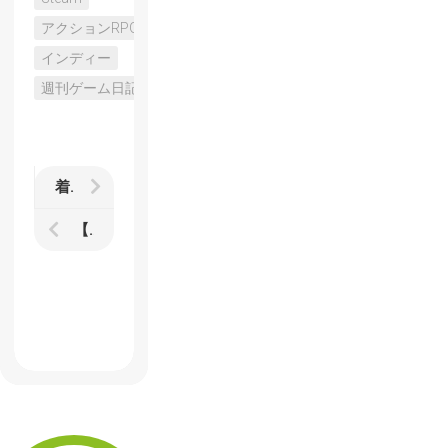
アクションRPG
インディー
週刊ゲーム日記
着地点から考える『鉄血のオルフェンズ』という物語
【デレステ】で久々に3Dモードでアイドルたちのダンスを堪能している週刊ゲーム日記