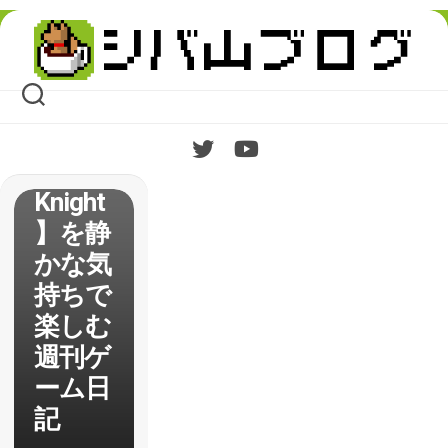
Skip
to
content
【Holl
ow
Knight
】を静
かな気
持ちで
楽しむ
週刊ゲ
ーム日
記