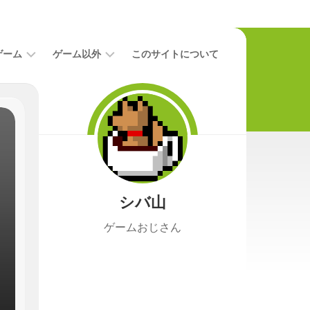
ゲーム
ゲーム以外
このサイトについて
レ
二
ビ
次
ュ
元
ー
本
攻
映
略
画
シバ山
ニ
ュ
ゲームおじさん
ー
ス
プ
レ
イ
日