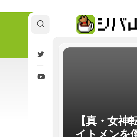
Skip
to
content
【真・女神転
イトメンを