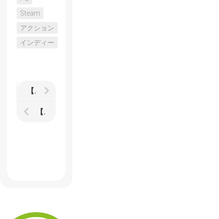
Steam
アクション
インディー
【Shovel Knight】プレイアブルとなるボスキャラクター3人を決める投票がはじまっています
【rain】DLタイトルですが予約注文が開始されています 特典はサントラ・アバター・ダイナミックテーマの3つ