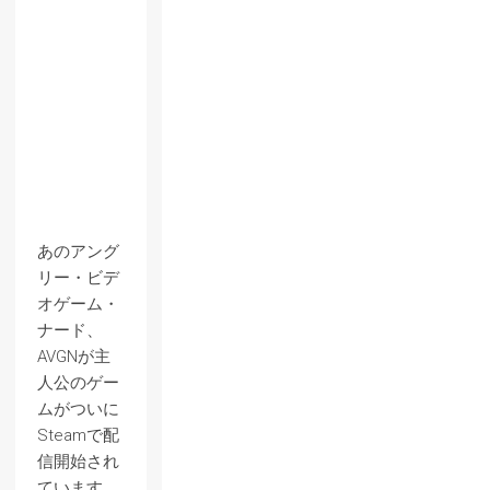
あのアング
リー・ビデ
オゲーム・
ナード、
AVGNが主
人公のゲー
ムがついに
Steamで配
信開始され
ています。