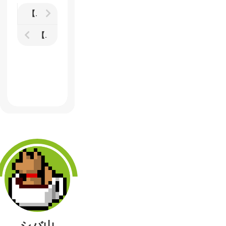
【OlliOlli】シンプル2DスケボーゲームのPS3、PS4、PC版が7月22日に配信予定
【Titanfall】Xbox360版からの参戦者向け ワンポイント初心者講座
シバ山