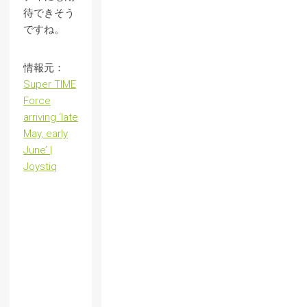
待できそう
ですね。
情報元：
Super TIME
Force
arriving ‘late
May, early
June’ |
Joystiq