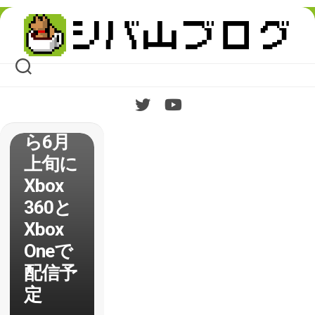
Skip
【Supe
to
content
r TIME
Force
】5月
下旬か
ら6月
上旬に
Xbox
360と
Xbox
Oneで
配信予
定