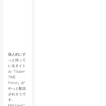
個人的にず
っと待って
いるタイト
ル『Super
TIME
Force』が
やっと配信
されそうで
す。
PAX Eastに