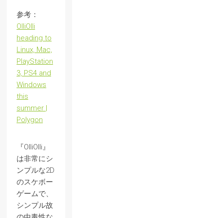
参考：
OlliOlli
heading to
Linux, Mac,
PlayStation
3, PS4 and
Windows
this
summer |
Polygon
『OlliOlli』
は非常にシ
ンプルな2D
のスケボー
ゲームで、
シンプル故
の中毒性な