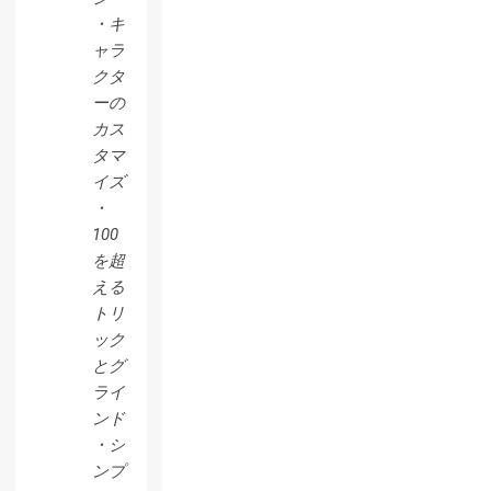
・キ
ャラ
クタ
ーの
カス
タマ
イズ
・
100
を超
える
トリ
ック
とグ
ライ
ンド
・シ
ンプ