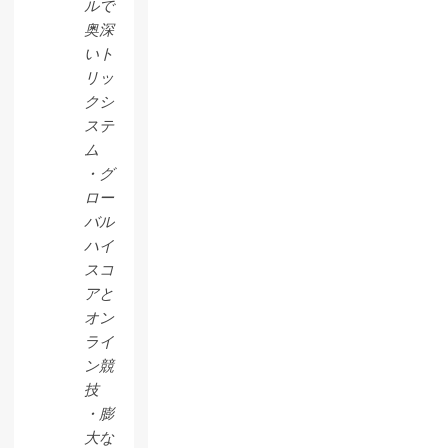
ルで
奥深
いト
リッ
クシ
ステ
ム
・グ
ロー
バル
ハイ
スコ
アと
オン
ライ
ン競
技
・膨
大な