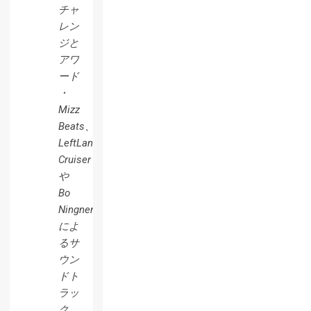
チャ
レン
ジと
アワ
ード
・
Mizz
Beats、
LeftLane
Cruiser
や
Bo
Ningnen
によ
るサ
ウン
ドト
ラッ
ク