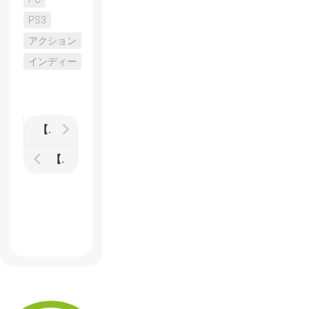
PS3
アクション
インディー
【Nuclear Throne】ローカルとオンラインを含む4人COOPモードの追加がアナウンス
【Super TIME Force】5月下旬から6月上旬にXbox 360とXbox Oneで配信予定