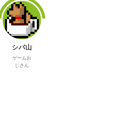
シバ山
ゲームお
じさん