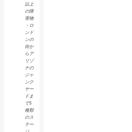
以上
の障
害物
・ロ
ンド
ンの
街か
らア
リゾ
ナの
ジャ
ンク
ヤー
ドま
で5
種類
のス
テー
ジ