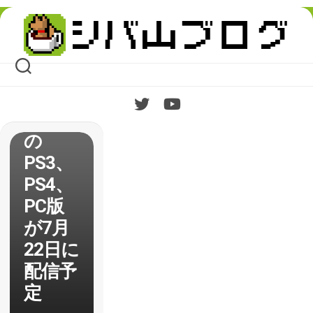
【OlliO
Skip
lli】シ
to
content
ンプル
2Dス
ケボー
ゲーム
の
PS3、
PS4、
PC版
が7月
22日に
配信予
定