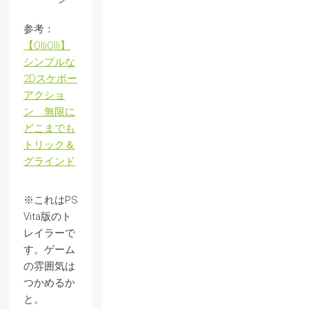
参考：
【OlliOlli】
シンプルな
2Dスケボー
アクショ
ン 無限に
どこまでも
トリック＆
グラインド
※これはPS
Vita版のト
レイラーで
す。ゲーム
の雰囲気は
つかめるか
と。