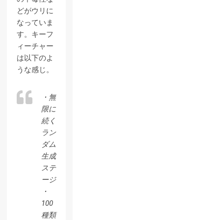
どがウリに
なっていま
す。キーフ
ィーチャー
は以下のよ
うな感じ。
・無
限に
続く
ラン
ダム
生成
ステ
ージ
・
100
種類