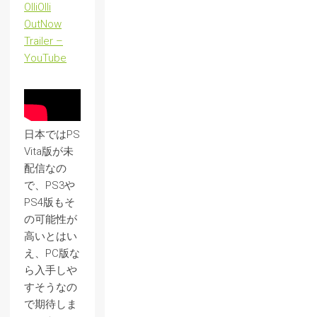
OlliOlli
OutNow
Trailer –
YouTube
日本ではPS
Vita版が未
配信なの
で、PS3や
PS4版もそ
の可能性が
高いとはい
え、PC版な
ら入手しや
すそうなの
で期待しま