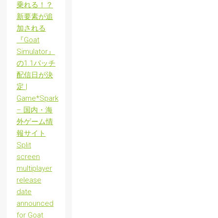
乗れる！？
新要素が追
加される
『Goat
Simulator』
の1.1パッチ
配信日が決
定 |
Game*Spark
– 国内・海
外ゲーム情
報サイト
Split
screen
multiplayer
release
date
announced
for Goat