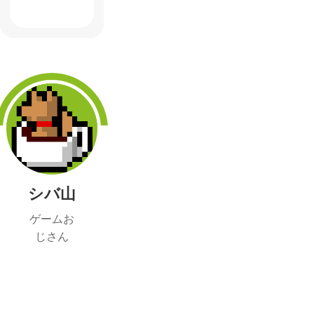
シバ山
ゲームお
じさん