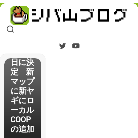
Simula
Skip
tor】
to
content
1.1パ
ッチの
配信日
が6月3
日に決
定 新
マップ
に新ヤ
ギにロ
ーカル
COOP
の追加