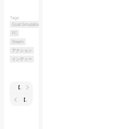
Tags:
Goat Simulator
PC
Steam
アクション
インディー
【Ace Combat Infinity】1stインプレッション キャンペーン5までクリアしてオンライン共同戦役へ
【Ace Combat Infinity】基本無料のエースコンバットが本日より正式サービス開始 内容とか課金要素とか