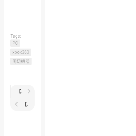
Tags:
PC
xbox360
周辺機器
【Guacamelee! Gold Edition】レビュー 動かしてるだけでも楽しいメキシカンなMetroid-Vaniaアクション
【Legend of Dungeon】レビュー ローグライク＋ベルトスクロールのシンプルなアクションRPG