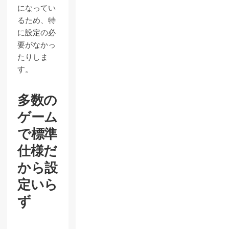
になってい
るため、特
に設定の必
要がなかっ
たりしま
す。
多数の
ゲーム
で標準
仕様だ
から設
定いら
ず