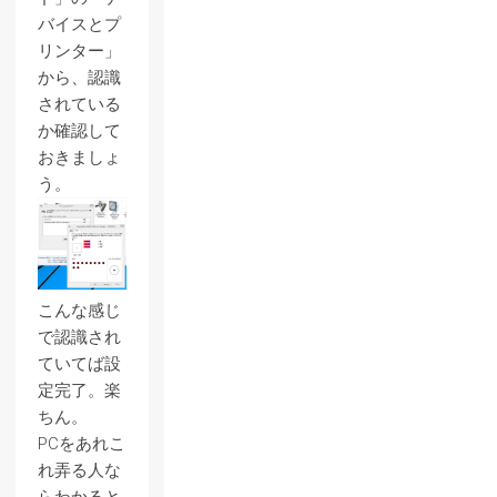
バイスとプ
リンター」
から、認識
されている
か確認して
おきましょ
う。
こんな感じ
で認識され
ていてば設
定完了。楽
ちん。
PCをあれこ
れ弄る人な