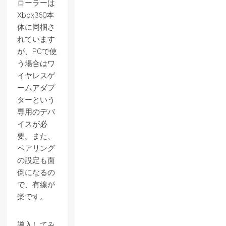
ローラーは
Xbox360本
体に同梱さ
れています
が、PCで使
う場合はワ
イヤレスゲ
ームアダプ
ターという
専用のデバ
イスが必
要。また、
ペアリング
の設定も面
倒になるの
で、有線が
楽です。
導入してみ