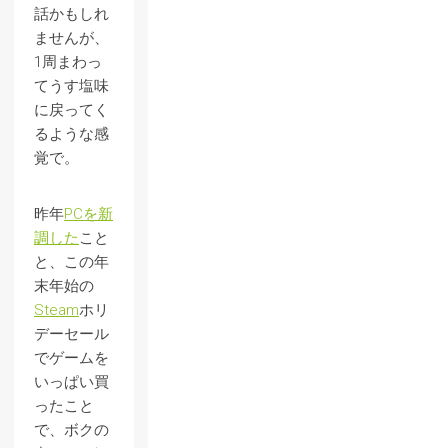
話かもしれ
ませんが、
1周まわっ
てうす塩味
に戻ってく
るような感
覚で。
昨年
PCを新
調した
こと
と、この年
末年始の
Steam
ホリ
デーセール
でゲームを
いっぱい買
ったこと
で、ボクの