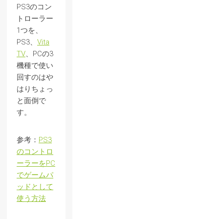
PS3のコン
トローラー
1つを、
PS3、
Vita
TV
、PCの3
機種で使い
回すのはや
はりちょっ
と面倒で
す。
参考：
PS3
のコントロ
ーラーをPC
でゲームパ
ッドとして
使う方法