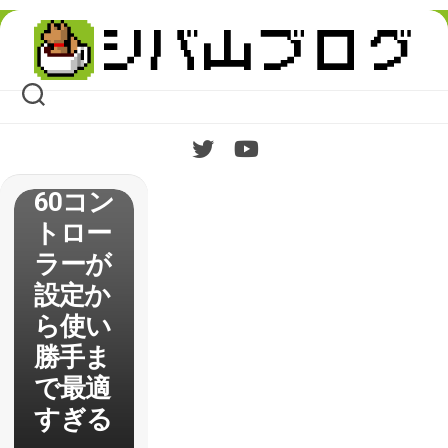
Skip
PC用
to
content
ゲーム
パッド
には
Xbox3
60コン
トロー
ラーが
設定か
ら使い
勝手ま
で最適
すぎる