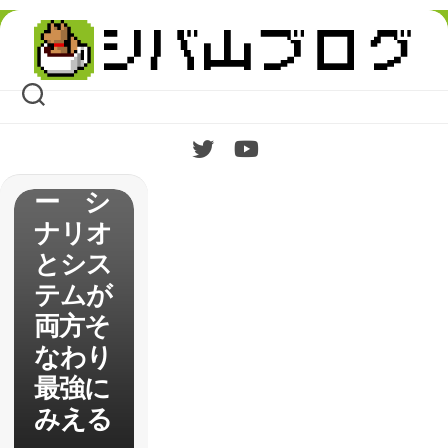
イブリ
Skip
ーデフ
to
content
ォル
ト】ク
リア後
レビュ
ー シ
ナリオ
とシス
テムが
両方そ
なわり
最強に
みえる