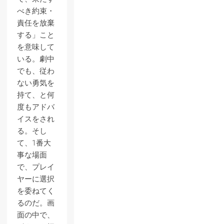
べき約束・
責任を放棄
する」こと
を意味して
いる。劇中
でも、従わ
ない勇気を
持て、と何
度もアドバ
イスをされ
る。そし
て、1番大
事な場面
で、プレイ
ヤーに選択
を委ねてく
るのだ。画
面の中で、